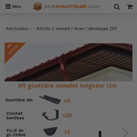
Menu
›
›
Kit12m 1 versant / Acier / développé 250
Ami-hauteur
E
N
S
T
O
C
K