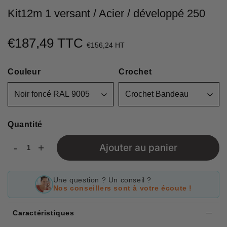
Kit12m 1 versant / Acier / développé 250
€187,49 TTC
€187,49
€156,24 HT
Unit
price
Couleur
Crochet
Quantité
-
+
Ajouter au panier
Une question ? Un conseil ?
Nos conseillers sont à votre écoute !
Caractéristiques