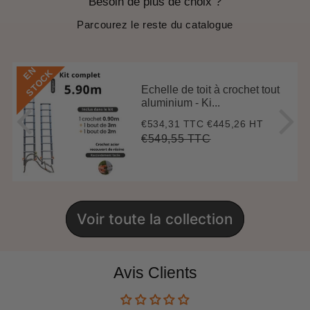
Besoin de plus de choix ?
Parcourez le reste du catalogue
E
N
S
T
O
C
K
Echelle de toit à crochet tout
aluminium - Ki...
€534,31 TTC
€445,26 HT
Prix
€534,31
réduit
€549,55 TTC
Prix
€549,55
Unit
régulier
price
Voir toute la collection
Avis Clients