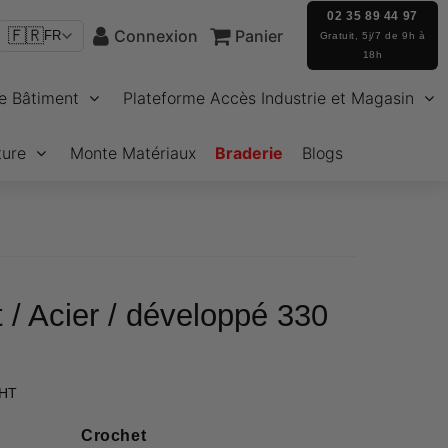
02 35 89 44 97
🇫🇷
Connexion
Panier
FR
Gratuit, 5j/7 de 9h à
18h
e Bâtiment
Plateforme Accès Industrie et Magasin
ture
Monte Matériaux
Braderie
Blogs
 / Acier / développé 330
€405,76
 HT
Unit
price
Crochet