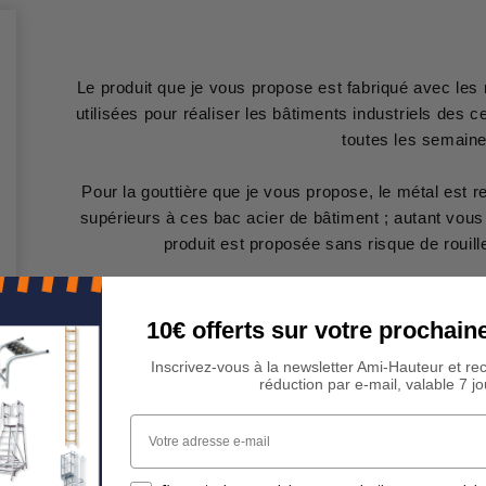
Le produit que je vous propose est fabriqué avec les
utilisées pour réaliser les bâtiments industriels des
toutes les semaine
Pour la gouttière que je vous propose, le métal est re
supérieurs à ces bac acier de bâtiment ; autant vous 
produit est proposée sans risque de rouil
10€ offerts sur votre procha
Inscrivez-vous à la newsletter Ami-Hauteur et re
réduction par e-mail, valable 7 jo
Votre adresse e-mail