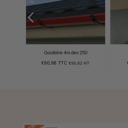
0°
Gouttière 4m dev 250
€60,98 TTC
HT
€50,82 HT
7
Prix
€60,98
régulier
E
N
S
T
O
C