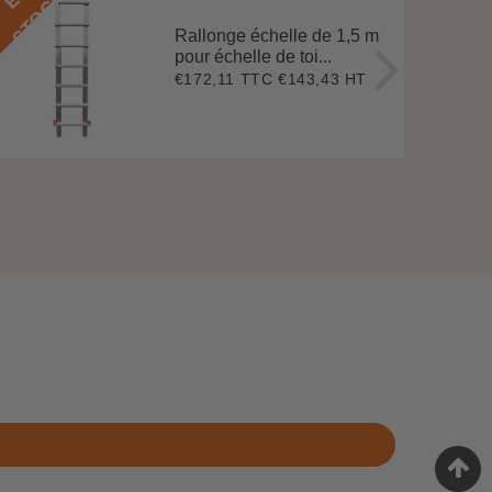
K
Rallonge échelle de 1,5 m
pour échelle de toi...
€172,11 TTC
€143,43 HT
Prix
€172,11
régulier