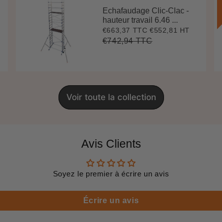
Echafaudage Clic-Clac -
hauteur travail 6.46 ...
€663,37 TTC
€552,81 HT
Prix
€663,37
réduit
€742,94 TTC
Prix
€742,94
Unit
régulier
price
Voir toute la collection
Avis Clients
Soyez le premier à écrire un avis
Écrire un avis