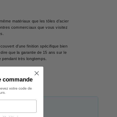
 même matériaux que les tôles d’acier
 centres commerciaux que vous visitez
s.
couvert d’une finition spécifique bien
dire que la garantie de 15 ans sur le
le pendant très longtemps.
ine commande
cevez votre code de
urs.