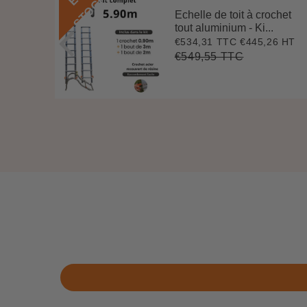
K
Echelle de toit à crochet
 3 m
tout aluminium - Ki...
.
€534,31 TTC
€445,26 HT
Prix
€534,31
0 HT
2
réduit
€549,55 TTC
Prix
€549,55
Unit
régulier
price