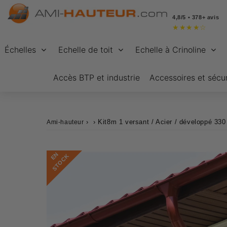
4,8/5 • 378+ avis
★
★
★
★
☆
Échelles
Echelle de toit
Echelle à Crinoline
Accès BTP et industrie
Accessoires et sécur
›
›
Kit8m 1 versant / Acier / développé 330
Ami-hauteur
E
N
S
T
O
C
K