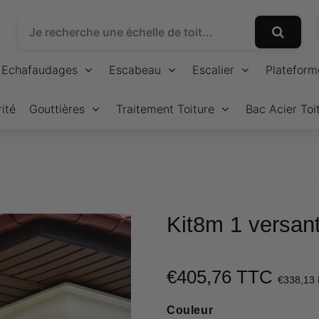
Echafaudages
Escabeau
Escalier
Plateform
ité
Gouttières
Traitement Toiture
Bac Acier Toi
Kit8m 1 versant
€405,76 TTC
€338,13
Couleur