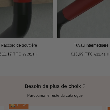
Raccord de gouttière
Tuyau intermédiaire
€11,17 TTC
€13,69 TTC
€9,31 HT
€11,41 H
Prix
€11,17
Prix
€13,69
régulier
régulier
Besoin de plus de choix ?
Parcourez le reste du catalogue
FIN MAI