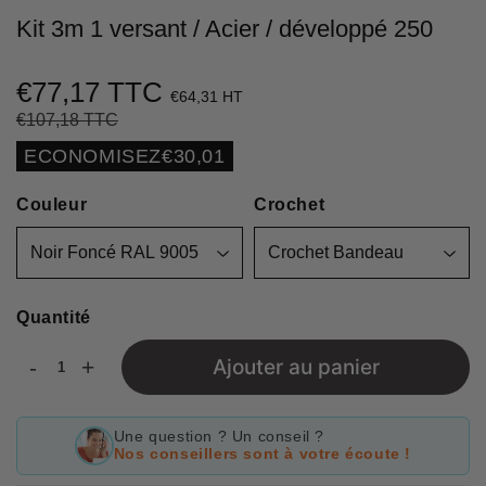
Kit 3m 1 versant / Acier / développé 250
€77,17 TTC
€64,31 HT
€107,18 TTC
Prix
€107,18
Prix
€77,17
régulier
réduit
Unit
ECONOMISEZ
€30,01
price
Couleur
Crochet
Quantité
-
+
Ajouter au panier
Une question ? Un conseil ?
Nos conseillers sont à votre écoute !