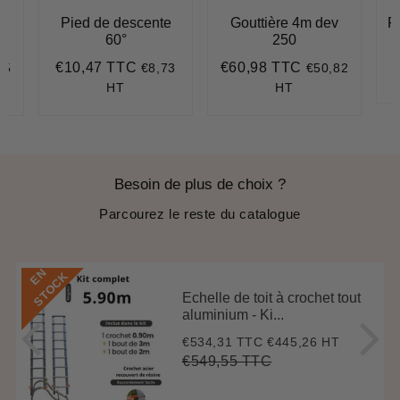
e
Pied de descente
Gouttière 4m dev
R
60°
250
P
€10,47 TTC
€60,98 TTC
75
€8,73
€50,82
70
Prix
€10,47
Prix
€60,98
r
régulier
régulier
HT
HT
Besoin de plus de choix ?
Parcourez le reste du catalogue
E
N
S
T
O
C
K
Echelle de toit à crochet tout
aluminium - Ki...
€534,31 TTC
€445,26 HT
Prix
€534,31
réduit
€549,55 TTC
Prix
€549,55
Unit
régulier
price