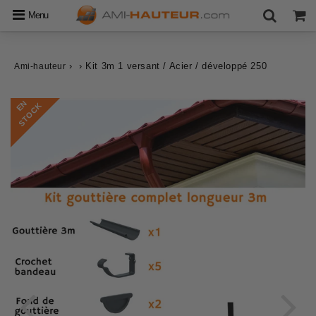
Menu
›
›
Kit 3m 1 versant / Acier / développé 250
Ami-hauteur
E
N
S
T
O
C
K