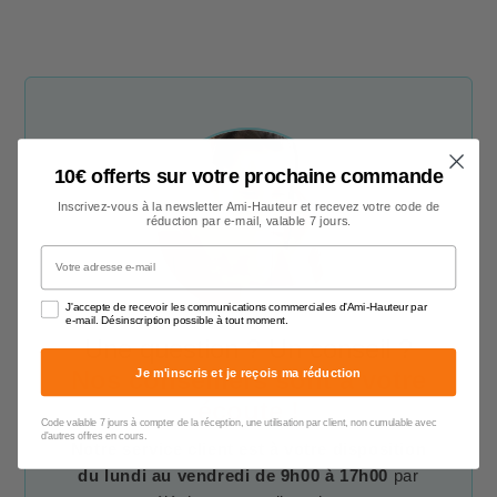
10€ offerts sur votre prochaine commande
Inscrivez-vous à la newsletter Ami-Hauteur et recevez votre code de
réduction par e-mail, valable 7 jours.
Votre adresse e-mail
J'accepte de recevoir les communications commerciales d'Ami-Hauteur par
e-mail. Désinscription possible à tout moment.
Une question ? Un conseil ?
Je m'inscris et je reçois ma réduction
Nos conseillers sont à votre
écoute !
Code valable 7 jours à compter de la réception, une utilisation par client, non cumulable avec
d'autres offres en cours.
Notre service client est à votre disposition
du lundi au vendredi de 9h00 à 17h00
par