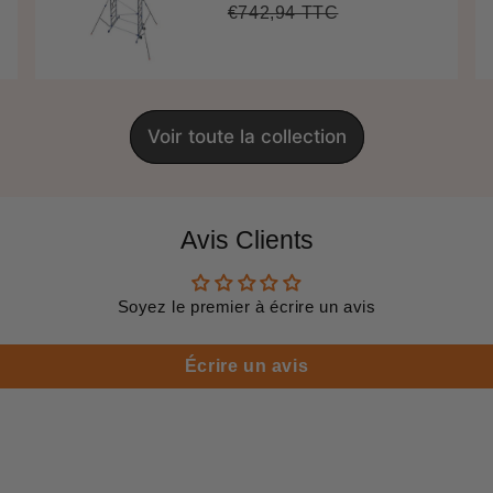
réduit
€742,94 TTC
Prix
€742,94
Unit
régulier
price
Voir toute la collection
Avis Clients
Soyez le premier à écrire un avis
Écrire un avis