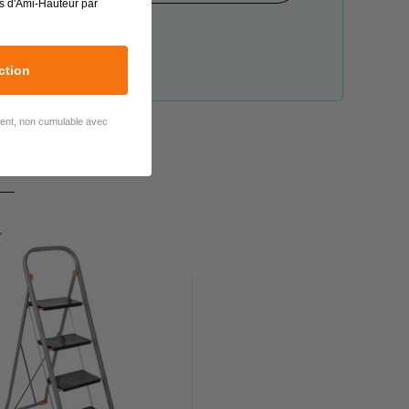
s d'Ami-Hauteur par
ction
lient, non cumulable avec