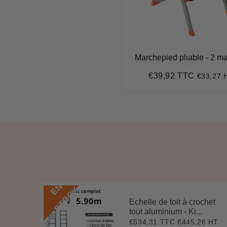
Marchepied pliable - 2 m
€39,92 TTC
€33,27 
Prix
€39,92
régulier
E
N
S
T
O
C
K
Echelle de toit à crochet
 3 m
tout aluminium - Ki...
.
€534,31 TTC
€445,26 HT
Prix
€534,31