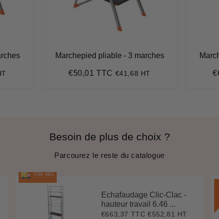
arches
Marchepied pliable - 3 marches
March
€50,01 TTC
€
HT
€41,68 HT
Prix
€50,01
P
régulier
r
Besoin de plus de choix ?
Parcourez le reste du catalogue
FIN MAI
Echafaudage Clic-Clac -
hauteur travail 6.46 ...
€663,37 TTC
€552,81 HT
Prix
€663,37