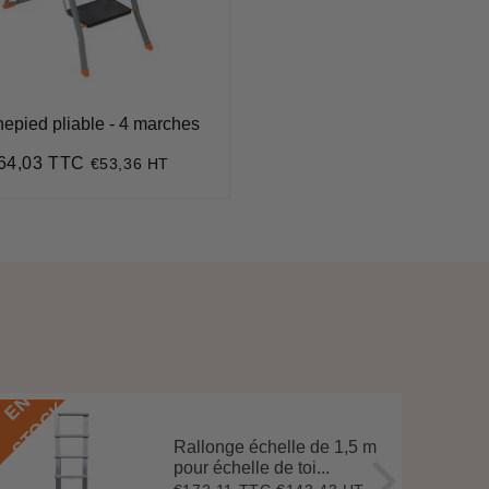
epied pliable - 4 marches
64,03 TTC
€53,36 HT
rix
€64,03
égulier
E
N
S
T
O
C
E
N
S
T
O
C
K
Rallonge échelle de 1,5 m
pour échelle de toi...