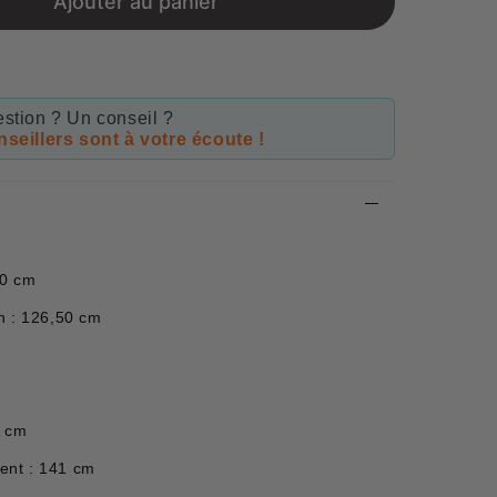
Ajouter au panier
stion ? Un conseil ?
seillers sont à votre écoute !
00 cm
n : 126,50 cm
5 cm
ent : 141 cm