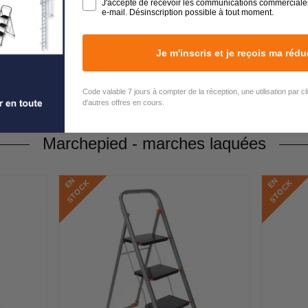
J'accepte de recevoir les communications commerciale
e-mail. Désinscription possible à tout moment.
Je m'inscris et je reçois ma rédu
Code valable 7 jours à compter de la réception, une utilisation par c
d'autres offres en cours.
Marchepied - marches laquées
E
N
S
T
O
C
E
N
S
T
O
C
K
K