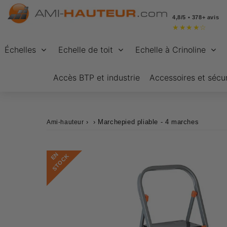
4,8/5 • 378+ avis
★
★
★
★
☆
Échelles
Echelle de toit
Echelle à Crinoline
Accès BTP et industrie
Accessoires et sécur
›
›
Marchepied pliable - 4 marches
Ami-hauteur
E
N
S
T
O
C
K