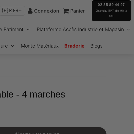
02 35 89 44 97
🇫🇷
Connexion
Panier
FR
Gratuit, 5j/7 de 9h à
18h
e Bâtiment
Plateforme Accès Industrie et Magasin
ture
Monte Matériaux
Braderie
Blogs
able - 4 marches
€64,03
Unit
price