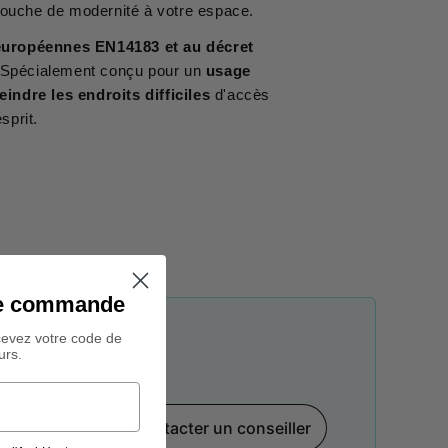
touche de modernité à votre espace.
uropéennes EN14183 et au décret
 Spécialement conçu pour un
usage
teindre les endroits difficiles
d'accès
esprit.
ine commande
cevez votre code de
urs.
Contacter un conseiller
par téléphone,