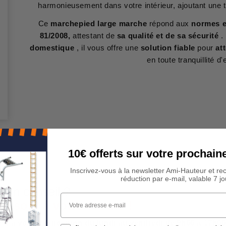
harmonieusement dans votre intérieur, ajoutant une 
Ce
marchepied large marche
répond aux
normes e
81/2008,
attestant de
sa qualité et de sa sécurité
.
domestique
, il vous offre une
solution fiable
pour
at
en toute tranquillité d'
10€ offerts sur votre procha
Inscrivez-vous à la newsletter Ami-Hauteur et re
réduction par e-mail, valable 7 jo
 Un conseil ?
Votre adresse e-mail
rs sont à votre écoute !
est à votre disposition du lundi au vendredi de 9h00 à 17h00