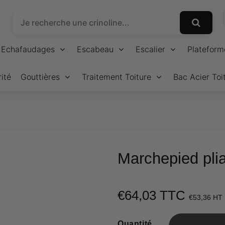
Echafaudages
Escabeau
Escalier
Plateform
ité
Gouttières
Traitement Toiture
Bac Acier Toi
Marchepied pli
€64,03 TTC
€53,36 HT
Quantité