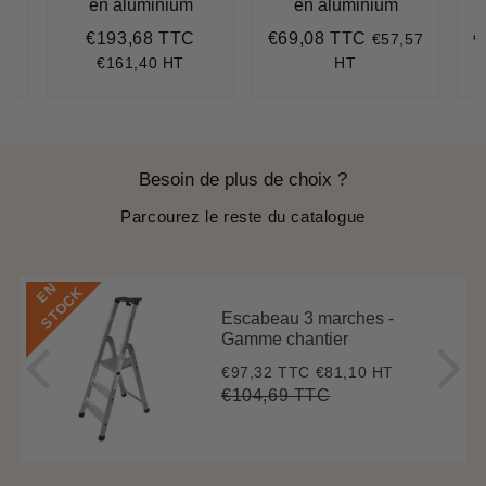
en aluminium
en aluminium
€193,68 TTC
€69,08 TTC
€
€57,57
167,46
Prix
€193,68
Prix
€69,08
P
régulier
régulier
r
€161,40 HT
HT
Besoin de plus de choix ?
Parcourez le reste du catalogue
E
N
S
T
O
C
K
Escabeau 3 marches -
Gamme chantier
€97,32 TTC
€81,10 HT
Prix
€97,32
réduit
€104,69 TTC
Prix
€104,69
Unit
régulier
price