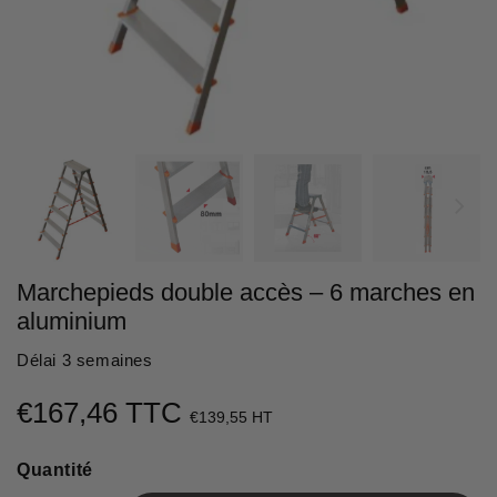
Marchepieds double accès – 6 marches en
aluminium
Délai 3 semaines
€167,46 TTC
€167,46
€139,55 HT
Unit
Quantité
price