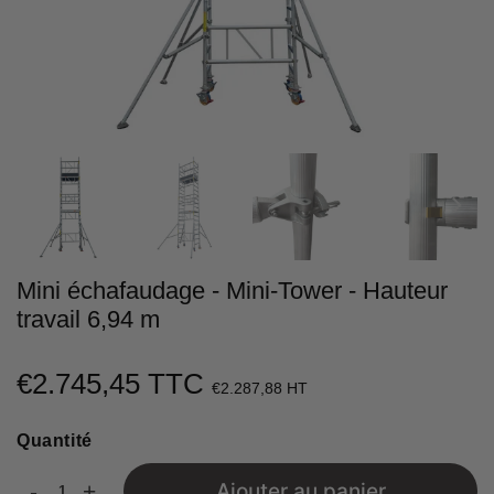
Mini échafaudage - Mini-Tower - Hauteur
travail 6,94 m
€2.745,45 TTC
€2.745,45
€2.287,88 HT
Unit
Quantité
price
-
+
Ajouter au panier