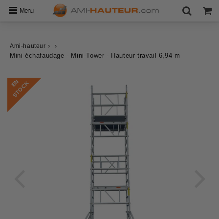
Menu
›
›
Ami-hauteur
Mini échafaudage - Mini-Tower - Hauteur travail 6,94 m
E
N
S
T
O
C
K