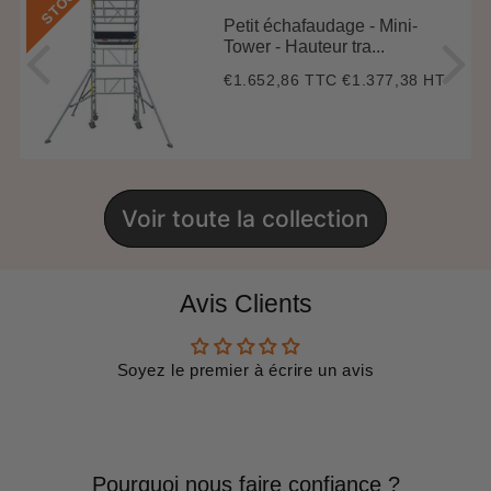
K
Petit échafaudage - Mini-
Tower - Hauteur tra...
€1.652,86 TTC
€1.377,38 HT
Prix
€1.652,86
régulier
Voir toute la collection
Avis Clients
Soyez le premier à écrire un avis
Pourquoi nous faire confiance ?