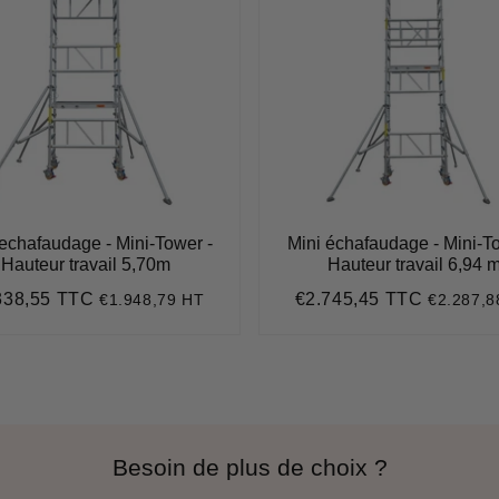
 echafaudage - Mini-Tower -
Mini échafaudage - Mini-T
Hauteur travail 5,70m
Hauteur travail 6,94 
338,55 TTC
€2.745,45 TTC
€1.948,79 HT
€2.287,8
€2.338,55
Prix
€2.745,
lier
régulier
Besoin de plus de choix ?