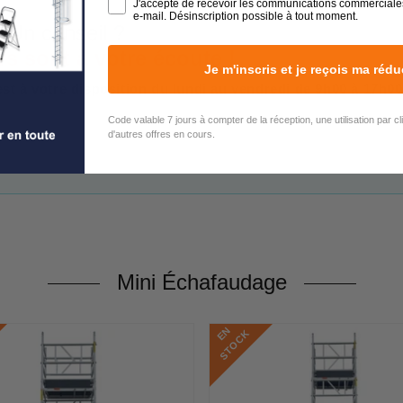
J'accepte de recevoir les communications commerciale
e-mail. Désinscription possible à tout moment.
 Un conseil ?
rs sont à votre écoute !
Je m'inscris et je reçois ma rédu
est à votre disposition du lundi au vendredi de 9h00 à 17h00
Code valable 7 jours à compter de la réception, une utilisation par c
d'autres offres en cours.
Mini Échafaudage
E
N
S
T
O
C
K