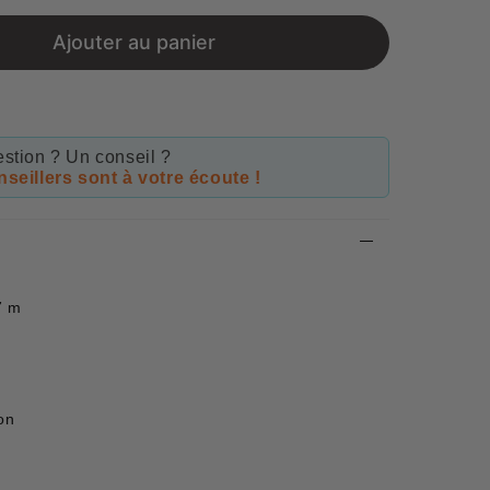
price
Ajouter au panier
stion ? Un conseil ?
seillers sont à votre écoute !
7 m
on