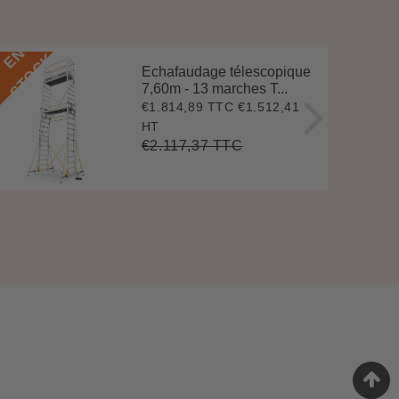
E
N
S
T
O
C
E
N
S
T
O
C
K
Echafaudage télescopique
7,60m - 13 marches T...
€1.814,89 TTC
€1.512,41
Prix
€1.814,89
réduit
HT
€2.117,37 TTC
Prix
€2.117,37
Unit
régulier
price