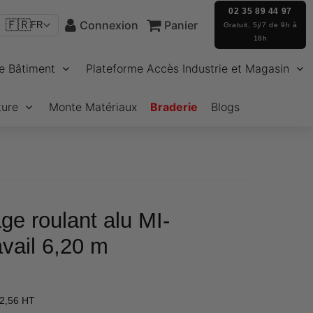
02 35 89 44 97
🇫🇷
Connexion
Panier
FR
Gratuit, 5j/7 de 9h à
18h
e Bâtiment
Plateforme Accès Industrie et Magasin
ture
Monte Matériaux
Braderie
Blogs
ge roulant alu MI-
vail 6,20 m
€3.939,07
2,56 HT
Unit