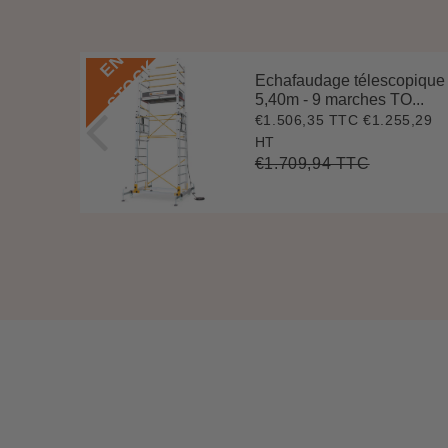
E
N
S
T
O
C
K
t
Echafaudage télescopique
 S
5,40m - 9 marches TO...
54,97
€1.506,35 TTC
€1.255,29
25,96
Prix
€1.506,35
réduit
HT
€1.709,94 TTC
852,48
Prix
€1.709,94
t
Unit
régulier
e
price