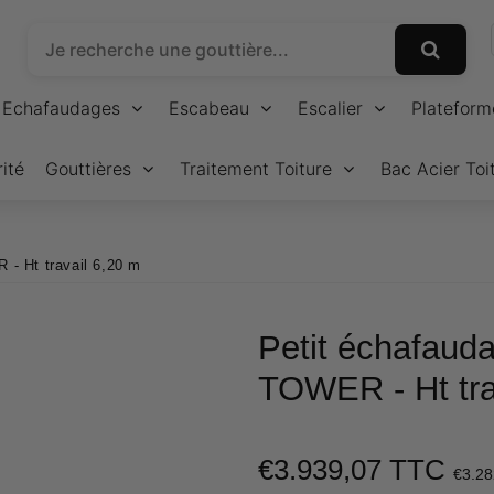
Echafaudages
Escabeau
Escalier
Plateform
ité
Gouttières
Traitement Toiture
Bac Acier Toi
 - Ht travail 6,20 m
Petit échafauda
TOWER - Ht tra
€3.939,07 TTC
€3.28