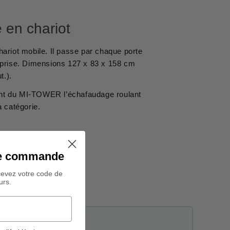
 en chariot
ariot mobile. Il passe par chaque porte
eprise. Dimensions 127 x 83 x 158 cm
t.).
nt du MI-TOWER l’échafaudage roulant
a catégorie.
ine commande
cevez votre code de
urs.