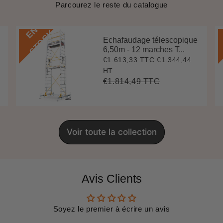
Parcourez le reste du catalogue
E
N
S
T
O
C
K
Echafaudage télescopique
6,50m - 12 marches T...
€1.613,33 TTC
€1.344,44
Prix
€1.613,33
réduit
HT
€1.814,49 TTC
Prix
€1.814,49
Unit
régulier
price
Voir toute la collection
Avis Clients
Soyez le premier à écrire un avis