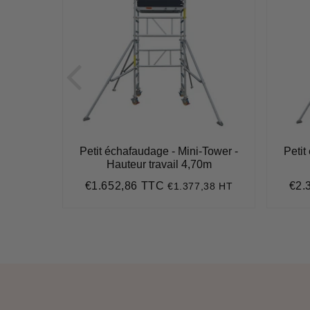
e alu -
Petit échafaudage - Mini-Tower -
Petit
Hauteur travail 4,70m
€1.652,86 TTC
€2.
,51 HT
€1.377,38 HT
,61
Prix
€1.652,86
Prix
régulier
régu
015,93
it
ice