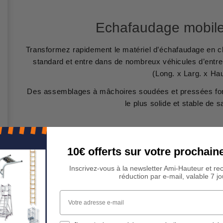
Echafaudage mobile
Transformez rapidement le matériel d’échafaudage en ch
standard et entre dans de nombreux véhicules d’entr
(Long. x Larg. x Hau
Des assemblages à mâchoires soudées et pressées fo
le plus solide et stable de s
10€ offerts sur votre procha
Inscrivez-vous à la newsletter Ami-Hauteur et re
réduction par e-mail, valable 7 jo
Votre adresse e-mail