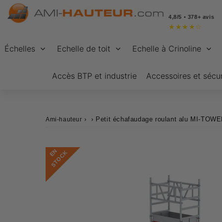
4,8/5 • 378+ avis
★
★
★
★
☆
Échelles
Echelle de toit
Echelle à Crinoline
Accès BTP et industrie
Accessoires et sécur
›
›
Petit échafaudage roulant alu MI-TOWER
Ami-hauteur
E
N
S
T
O
C
K