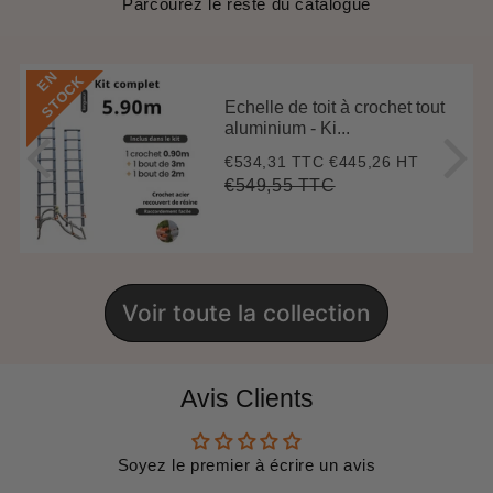
Parcourez le reste du catalogue
E
N
S
T
O
C
K
Echelle de toit à crochet tout
aluminium - Ki...
€534,31 TTC
€445,26 HT
Prix
€534,31
réduit
€549,55 TTC
Prix
€549,55
Unit
régulier
price
Voir toute la collection
Avis Clients
Soyez le premier à écrire un avis