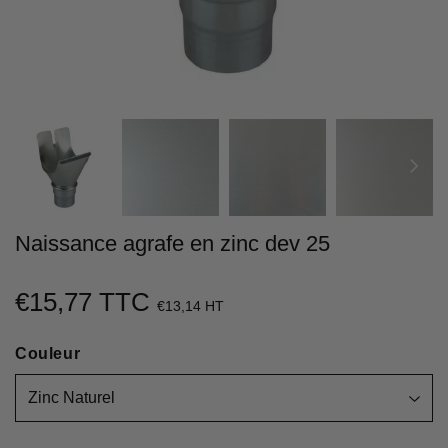
Naissance agrafe en zinc dev 25
€15,77 TTC
€15,77
€13,14 HT
Unit
Couleur
price