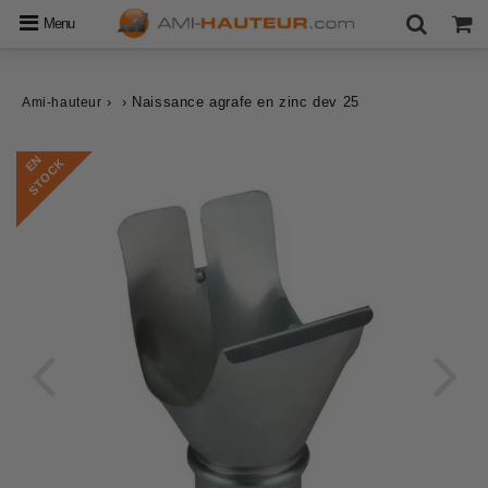
Menu
›
›
Naissance agrafe en zinc dev 25
Ami-hauteur
E
N
S
T
O
C
K