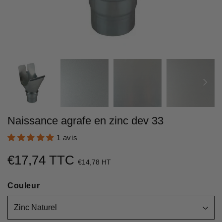
Naissance agrafe en zinc dev 33
1 avis
€17,74 TTC
€17,74
€14,78 HT
Unit
Couleur
price