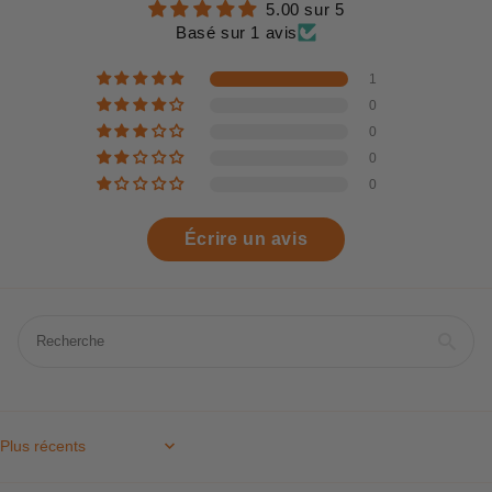
5.00 sur 5
Basé sur 1 avis
1
0
0
0
0
Écrire un avis
Sort by