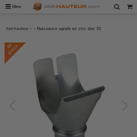
Menu
›
›
Naissance agrafe en zinc dev 33
Ami-hauteur
E
N
S
T
O
C
K