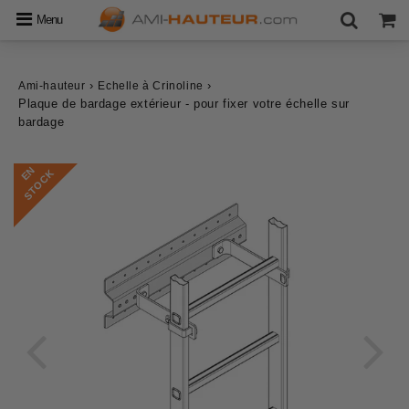
Menu
›
›
Ami-hauteur
Echelle à Crinoline
Plaque de bardage extérieur - pour fixer votre échelle sur
bardage
E
N
S
T
O
C
K