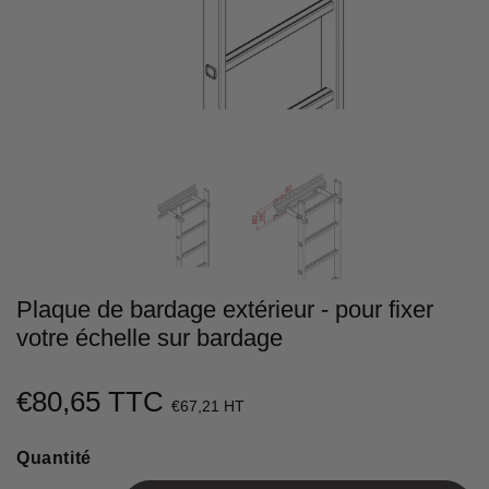
Plaque de bardage extérieur - pour fixer
votre échelle sur bardage
€80,65 TTC
€80,65
€67,21 HT
Unit
Quantité
price