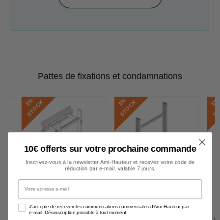
Pattes de fixations et condamnations
E
N
S
T
O
C
E
N
S
T
O
C
E
N
S
T
O
C
K
K
10€ offerts sur votre prochaine commande
Inscrivez-vous à la newsletter Ami-Hauteur et recevez votre code de
réduction par e-mail, valable 7 jours.
Votre adresse e-mail
Plaque de bardage
Plan d'échelle 1960
P
extérieur - pour fixer
mm
J'accepte de recevoir les communications commerciales d'Ami-Hauteur par
e-mail. Désinscription possible à tout moment.
votre échelle sur
139,15
€66,43 TTC
€
€55,36