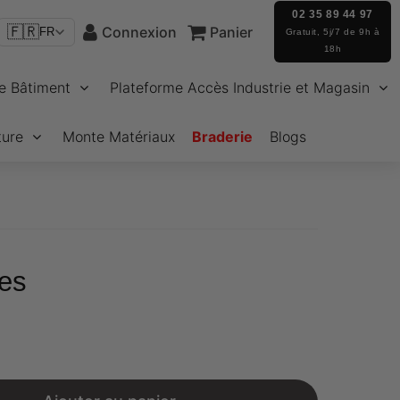
02 35 89 44 97
🇫🇷
Connexion
Panier
FR
Gratuit, 5j/7 de 9h à
18h
e Bâtiment
Plateforme Accès Industrie et Magasin
ture
Monte Matériaux
Braderie
Blogs
les
€28,44
Unit
price