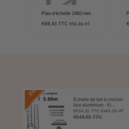
r - pour
Plan d'échelle 1960 mm
P
bardage
€66,43 TTC
€55,36 HT
Prix
€66,43
P
 HT
régulier
r
E
N
S
T
O
C
K
Echelle de toit à crochet
 3 m
tout aluminium - Ki...
.
€534,31 TTC
€445,26 HT
Prix
€534,31
0 HT
2
réduit
€549,55 TTC
Prix
€549,55
Unit
régulier
price