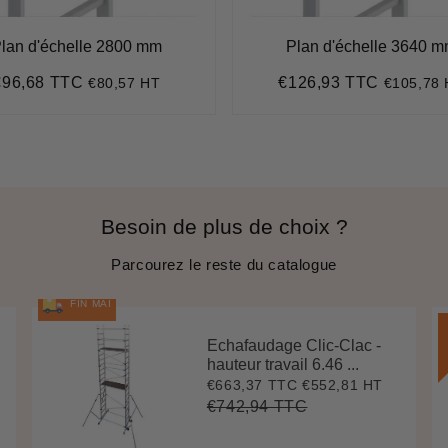
lan d'échelle 2800 mm
Plan d'échelle 3640 
€96,68 TTC
€126,93 TTC
€80,57 HT
€105,78
rix
€96,68
Prix
€126,93
égulier
régulier
Besoin de plus de choix ?
Parcourez le reste du catalogue
FIN MAI
Echafaudage Clic-Clac -
hauteur travail 6.46 ...
€663,37 TTC
€552,81 HT
Prix
€663,37
réduit
€742,94 TTC
Prix
€742,94
Unit
régulier
price