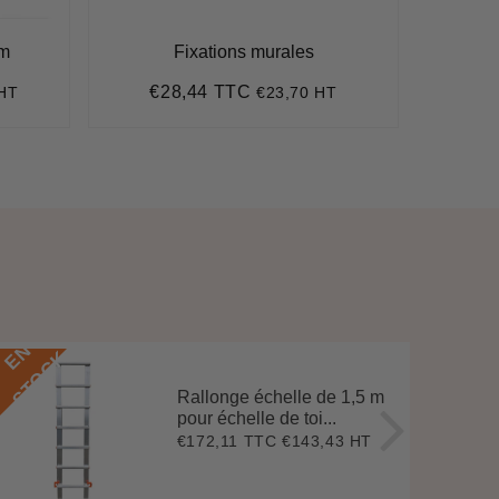
mm
Fixations murales
Fixa
€28,44 TTC
€
 HT
€23,70 HT
Prix
€28,44
Pr
régulier
ré
E
N
S
T
O
C
E
N
S
T
O
C
K
Rallonge échelle de 1,5 m
pour échelle de toi...
€172,11 TTC
€143,43 HT
Prix
€172,11
régulier