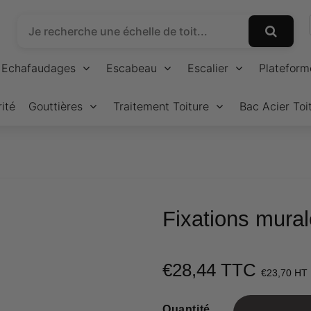
Echafaudages
Escabeau
Escalier
Plateform
ité
Gouttières
Traitement Toiture
Bac Acier Toi
Fixations mura
€28,44 TTC
€23,70 HT
Quantité