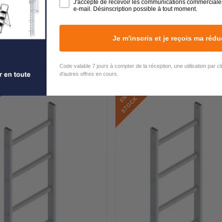
J'accepte de recevoir les communications commerciale
e-mail. Désinscription possible à tout moment.
Je m'inscris et je reçois ma rédu
Code valable 7 jours à compter de la réception, une utilisation par c
Pattes de fixations et condamnations
d'autres offres en cours.
E
N
S
T
O
C
K