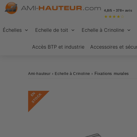
4,8/5 • 378+ avis
★
★
★
★
☆
Échelles
Echelle de toit
Echelle à Crinoline
Accès BTP et industrie
Accessoires et sécur
›
›
Fixations murales
Ami-hauteur
Echelle à Crinoline
E
N
S
T
O
C
K