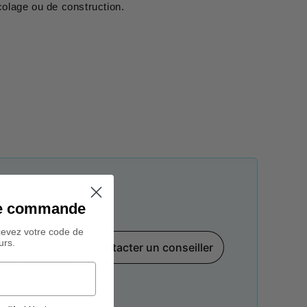
colage ou de construction.
ine commande
cevez votre code de
urs.
Contacter un conseiller
par téléphone,