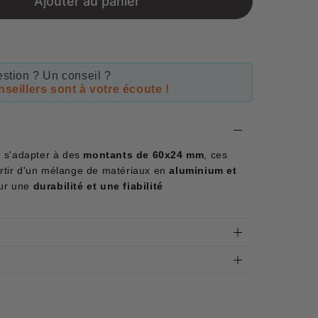
Ajouter au panier
stion ? Un conseil ?
seillers sont à votre écoute !
 s'adapter à des
montants de 60x24 mm
, ces
artir d'un mélange de matériaux en
aluminium et
our une
durabilité et une fiabilité