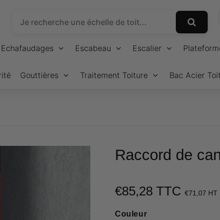
Echafaudages
Escabeau
Escalier
Plateform
ité
Gouttières
Traitement Toiture
Bac Acier Toi
Raccord de can
€85,28 TTC
€71,07 HT
Couleur