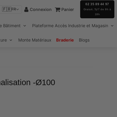
02 35 89 44 97
🇫🇷
Connexion
Panier
FR
Gratuit, 5j/7 de 9h à
18h
e Bâtiment
Plateforme Accès Industrie et Magasin
ture
Monte Matériaux
Braderie
Blogs
alisation -Ø100
€85,28
Unit
price