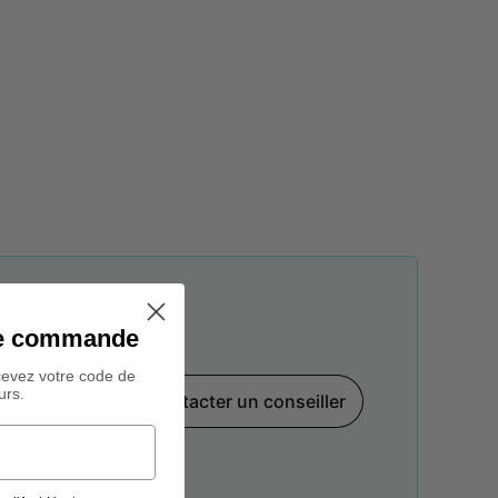
ine commande
cevez votre code de
urs.
Contacter un conseiller
par téléphone,