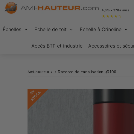
4,8/5 • 378+ avis
★
★
★
★
☆
Échelles
Echelle de toit
Echelle à Crinoline
Accès BTP et industrie
Accessoires et sécur
›
›
Raccord de canalisation -Ø100
Ami-hauteur
E
N
S
T
O
C
K