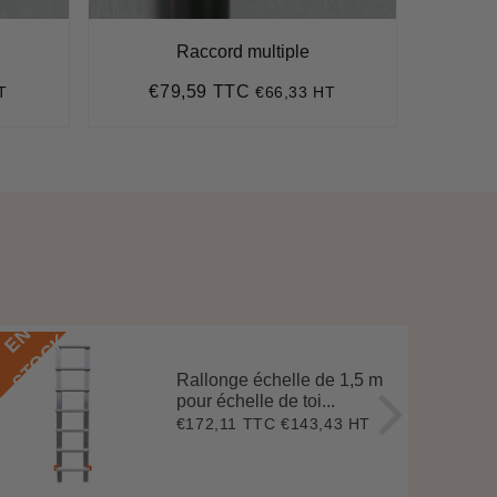
Raccord multiple
Tu
€79,59 TTC
€
T
€66,33 HT
Prix
€79,59
Pr
régulier
ré
E
N
S
T
O
C
E
N
S
T
O
C
K
Rallonge échelle de 1,5 m
pour échelle de toi...
€172,11 TTC
€143,43 HT
Prix
€172,11
régulier