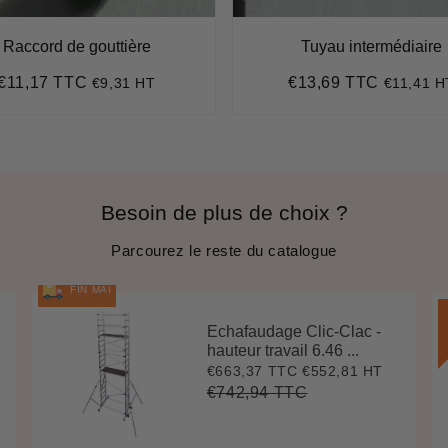
Raccord de gouttière
Tuyau intermédiaire
€11,17 TTC
€13,69 TTC
€9,31 HT
€11,41 H
Prix
€11,17
Prix
€13,69
régulier
régulier
Besoin de plus de choix ?
Parcourez le reste du catalogue
FIN MAI
Echafaudage Clic-Clac -
hauteur travail 6.46 ...
€663,37 TTC
€552,81 HT
Prix
€663,37
réduit
€742,94 TTC
Prix
€742,94
Unit
régulier
price