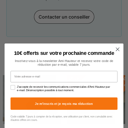
Contacter un conseiller
10€ offerts sur votre prochaine commande
Inscrivez-vous à la newsletter Ami-Hauteur et recevez votre code de
Gouttières
réduction par e-mail, valable 7 jours.
Votre adresse e-mail
E
N
S
T
O
C
E
N
S
T
O
C
E
N
S
T
O
C
K
K
J'accepte de recevoir les communications commerciales d'Ami-Hauteur par
e-mail. Désinscription possible à tout moment.
Je m'inscris et je reçois ma réduction
Code valable 7 jours à compter de la réception, une utilisation par client, non cumulable avec
d'autres offres en cours.