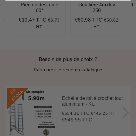
e
Pied de descente
Gouttière 4m dev
R
60°
250
P
€10,47 TTC
€60,98 TTC
75
€8,73
€50,82
70
Prix
€10,47
Prix
€60,98
r
régulier
régulier
HT
HT
Besoin de plus de choix ?
Parcourez le reste du catalogue
E
N
S
T
O
C
K
Echelle de toit à crochet tout
aluminium - Ki...
€534,31 TTC
€445,26 HT
Prix
€534,31
réduit
€549,55 TTC
Prix
€549,55
Unit
régulier
price