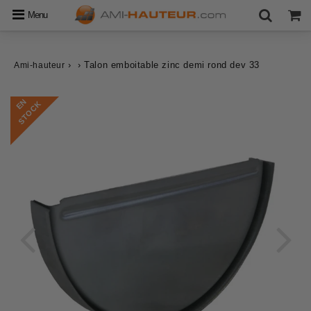
Menu
›
›
Talon emboitable zinc demi rond dev 33
Ami-hauteur
E
N
S
T
O
C
K