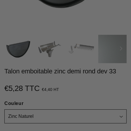
Talon emboitable zinc demi rond dev 33
€5,28 TTC
€5,28
€4,40 HT
Unit
Couleur
price