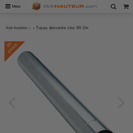
Menu
›
›
Tuyau descente zinc 80 2m
Ami-hauteur
E
N
S
T
O
C
K