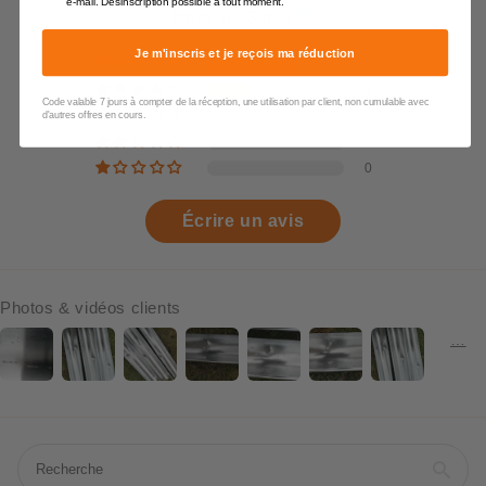
e-mail. Désinscription possible à tout moment.
Basé sur 3 avis
Je m'inscris et je reçois ma réduction
2
1
Code valable 7 jours à compter de la réception, une utilisation par client, non cumulable avec
0
d'autres offres en cours.
0
0
Écrire un avis
Photos & vidéos clients