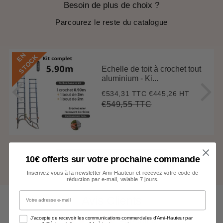
Besoin de plus de choix ?
Parcourez le reste du catalogue
E
N
S
T
O
C
K
Echelle de toit à crochet tout
aluminium - Ki...
€534,31 TTC
€445,26 HT
Prix
€534,31
réduit
€549,55 TTC
Prix
€549,55
Unit
régulier
price
10€ offerts sur votre prochaine commande
Voir toute la collection
Inscrivez-vous à la newsletter Ami-Hauteur et recevez votre code de
réduction par e-mail, valable 7 jours.
Votre adresse e-mail
Avis Clients
J'accepte de recevoir les communications commerciales d'Ami-Hauteur par
4.67 sur 5