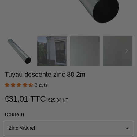
Tuyau descente zinc 80 2m
3 avis
€31,01 TTC
€31,01
€25,84 HT
Unit
Couleur
price