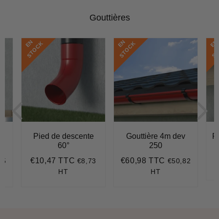
Gouttières
E
N
S
T
O
C
E
N
S
T
O
C
E
N
S
T
O
C
K
K
e
Pied de descente
Gouttière 4m dev
R
60°
250
P
€10,47 TTC
€60,98 TTC
75
€8,73
€50,82
70
Prix
€10,47
Prix
€60,98
r
régulier
régulier
HT
HT