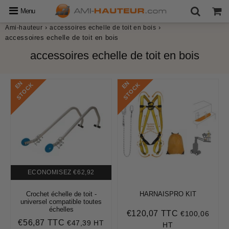
Menu
›
›
Ami-hauteur
accessoires echelle de toit en bois
accessoires echelle de toit en bois
accessoires echelle de toit en bois
E
N
S
T
O
C
E
N
S
T
O
C
K
K
ECONOMISEZ
€62,92
Crochet échelle de toit -
HARNAISPRO KIT
universel compatible toutes
échelles
€120,07 TTC
€100,06
Prix
€120,07
€56,87 TTC
€47,39 HT
régulier
Prix
€56,87
HT