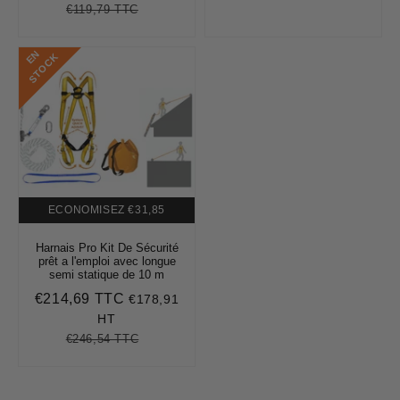
réduit
€119,79 TTC
Prix
€119,79
Unit
régulier
price
E
N
S
T
O
C
K
ECONOMISEZ
€31,85
Harnais Pro Kit De Sécurité
prêt a l'emploi avec longue
semi statique de 10 m
€214,69 TTC
€178,91
Prix
€214,69
réduit
HT
€246,54 TTC
Prix
€246,54
Unit
régulier
price