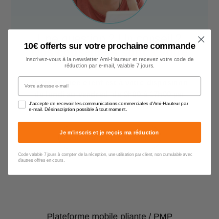
Une question ? Un conseil ?
10€ offerts sur votre prochaine commande
Nos conseillers sont à votre
Inscrivez-vous à la newsletter Ami-Hauteur et recevez votre code de
écoute !
réduction par e-mail, valable 7 jours.
Votre adresse e-mail
Notre service client est à votre disposition
du lundi au vendredi de 9h00 à 17h00
par
J'accepte de recevoir les communications commerciales d'Ami-Hauteur par
téléphone, e-mail et chat.
e-mail. Désinscription possible à tout moment.
Je m'inscris et je reçois ma réduction
Contacter un conseiller
Code valable 7 jours à compter de la réception, une utilisation par client, non cumulable avec
d'autres offres en cours.
Plateforme mobile pliante / PMP