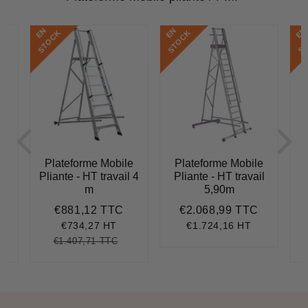
E
N
S
T
O
C
E
N
S
T
O
C
E
N
S
T
O
C
K
K
e
Plateforme Mobile
Plateforme Mobile
l
Pliante - HT travail 4
Pliante - HT travail
m
5,90m
€881,12 TTC
€2.068,99 TTC
€1.071,37
Prix
€881,12
Prix
€2.068,9
réduit
régulier
€734,27 HT
€1.724,16 HT
€1.407,71 TTC
.852,61
nit
Prix
€1.407,71
Unit
ice
régulier
price