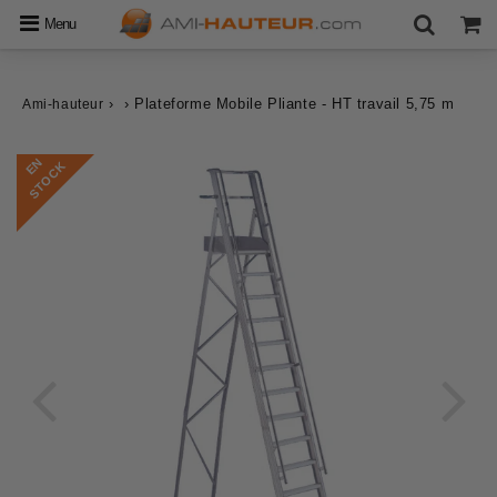
Menu
›
›
Plateforme Mobile Pliante - HT travail 5,75 m
Ami-hauteur
E
N
S
T
O
C
K