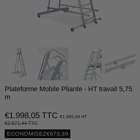
Plateforme Mobile Pliante - HT travail 5,75
m
€1.998,05 TTC
€1.665,04 HT
€2.671,44 TTC
Prix
€2.671,44
Prix
€1.998,05
régulier
réduit
Unit
ECONOMISEZ
€673,39
price