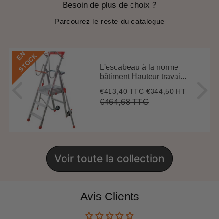
Besoin de plus de choix ?
Parcourez le reste du catalogue
E
N
S
T
O
C
K
L'escabeau à la norme
bâtiment Hauteur travai...
€413,40 TTC
€344,50 HT
Prix
€413,40
réduit
€464,68 TTC
Prix
€464,68
Unit
régulier
price
Voir toute la collection
Avis Clients