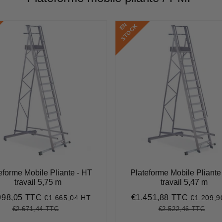
E
N
S
T
O
C
K
eforme Mobile Pliante - HT
Plateforme Mobile Pliante
travail 5,75 m
travail 5,47 m
998,05 TTC
€1.451,88 TTC
€1.665,04 HT
€1.209,9
€1.998,05
Prix
€1.451,
it
réduit
€2.671,44 TTC
€2.522,46 TTC
Prix
€2.671,44
Unit
Prix
€2.5
Unit
régulier
price
régulier
pric