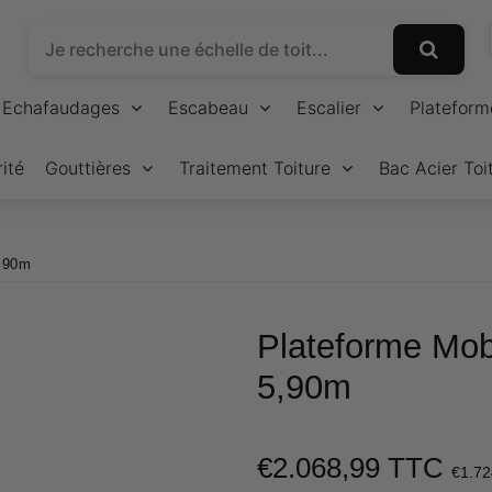
Echafaudages
Escabeau
Escalier
Plateform
ité
Gouttières
Traitement Toiture
Bac Acier Toi
5,90m
Plateforme Mobi
5,90m
€2.068,99 TTC
€1.72