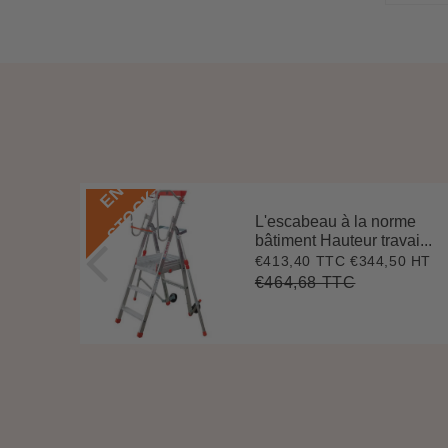
E
N
S
T
O
C
K
que
L'escabeau à la norme
ava...
bâtiment Hauteur travai...
9 HT
€413,40 TTC
€344,50 HT
3
Prix
€413,40
réduit
€464,68 TTC
294,17
Prix
€464,68
t
Unit
régulier
e
price