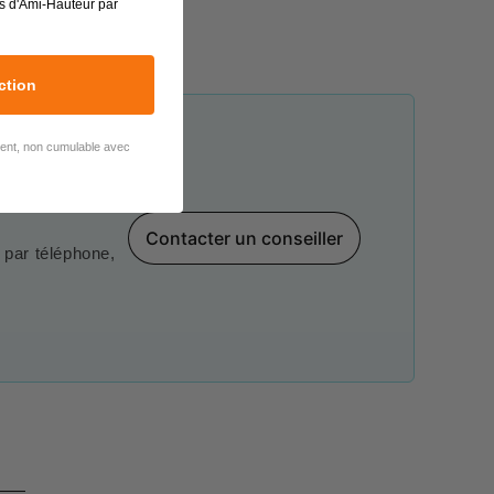
s d'Ami-Hauteur par
ction
lient, non cumulable avec
Contacter un conseiller
par téléphone,