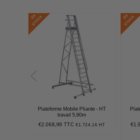
E
N
S
T
O
C
E
N
S
T
O
C
K
K
e - HT
Plateforme Mobile Pliante - HT
Plat
travail 5,90m
€2.068,99 TTC
€1.
7 HT
€1.724,16 HT
2
Prix
€2.068,99
Prix
régulier
rédu
407,71
it
ice