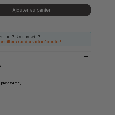
price
Ajouter au panier
stion ? Un conseil ?
seillers sont à votre écoute !
s:
 plateforme)