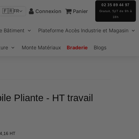
02 35 89 44 97
🇫🇷
Connexion
Panier
FR
Gratuit, 5j/7 de 9h à
18h
e Bâtiment
Plateforme Accès Industrie et Magasin
ture
Monte Matériaux
Braderie
Blogs
le Pliante - HT travail
€2.068,99
4,16 HT
Unit