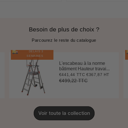
Besoin de plus de choix ?
Parcourez le reste du catalogue
DÉLAIS 3
SEMAINES
L'escabeau à la norme
bâtiment Hauteur travai...
€441,44 TTC
€367,87 HT
Prix
€441,44
réduit
€499,22 TTC
Prix
€499,22
Unit
régulier
price
Voir toute la collection