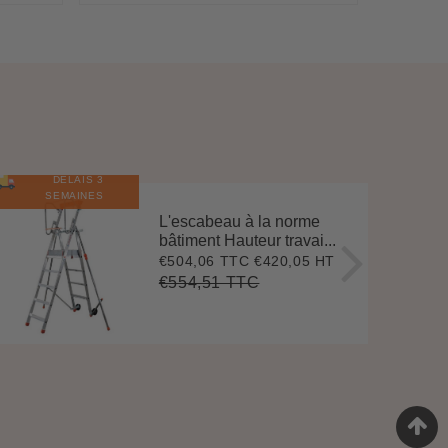
DÉLAIS 3
E
N
S
T
O
C
SEMAINES
L'escabeau à la norme
bâtiment Hauteur travai...
€504,06 TTC
€420,05 HT
Prix
€504,06
réduit
€554,51 TTC
Prix
€554,51
Unit
régulier
price