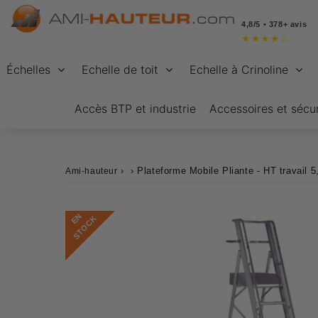
4,8/5 • 378+ avis
★
★
★
★
☆
Échelles
Echelle de toit
Echelle à Crinoline
Accès BTP et industrie
Accessoires et sécur
›
›
Plateforme Mobile Pliante - HT travail 
Ami-hauteur
E
N
S
T
O
C
K