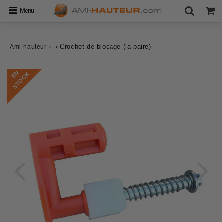
Menu
›
›
Crochet de blocage (la paire)
Ami-hauteur
E
N
S
T
O
C
K