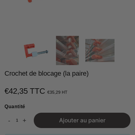
Crochet de blocage (la paire)
€42,35 TTC
€42,35
€35,29 HT
Unit
Quantité
price
-
+
Ajouter au panier