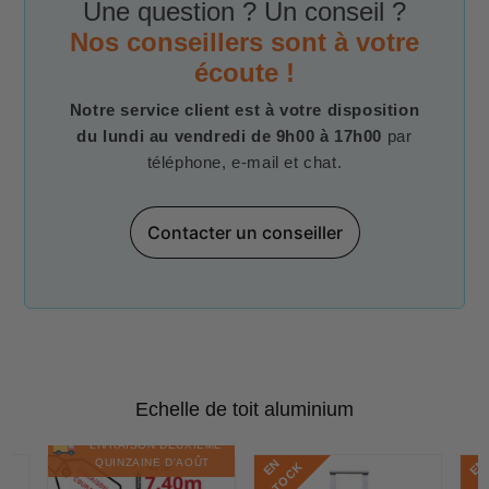
Une question ? Un conseil ?
Nos conseillers sont à votre
écoute !
Notre service client est à votre disposition
du lundi au vendredi de 9h00 à 17h00
par
téléphone, e-mail et chat.
Contacter un conseiller
Echelle de toit aluminium
LIVRAISON DEUXIÈME
E
N
S
T
O
C
E
N
S
T
O
C
QUINZAINE D'AOÛT
K