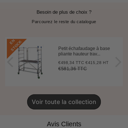
Besoin de plus de choix ?
Parcourez le reste du catalogue
E
N
S
T
O
C
K
Petit échafaudage à base
pliante hauteur trav...
€498,34 TTC
€415,28 HT
Prix
€498,34
réduit
€581,36 TTC
Prix
€581,36
Unit
régulier
price
Voir toute la collection
Avis Clients