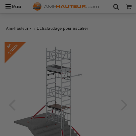
Menu
›
›
Echafaudage pour escalier
Ami-hauteur
E
N
S
T
O
C
K