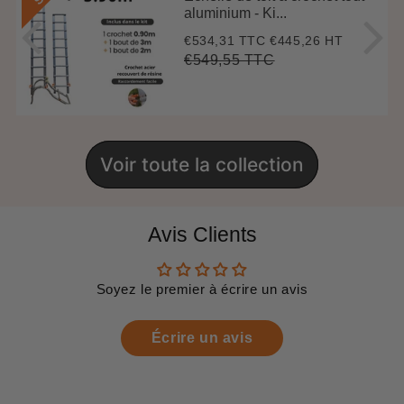
aluminium - Ki...
€534,31 TTC
€445,26 HT
Prix
€534,31
réduit
€549,55 TTC
Prix
€549,55
Unit
régulier
price
Voir toute la collection
Avis Clients
Soyez le premier à écrire un avis
Écrire un avis