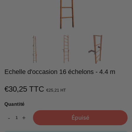
Echelle d'occasion 16 échelons - 4.4 m
€30,25 TTC
€30,25
€25,21 HT
Unit
Quantité
price
-
+
Épuisé