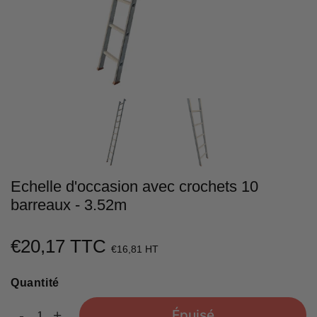
Echelle d'occasion avec crochets 10
barreaux - 3.52m
€20,17 TTC
€20,17
€16,81 HT
Unit
Quantité
price
-
+
Épuisé