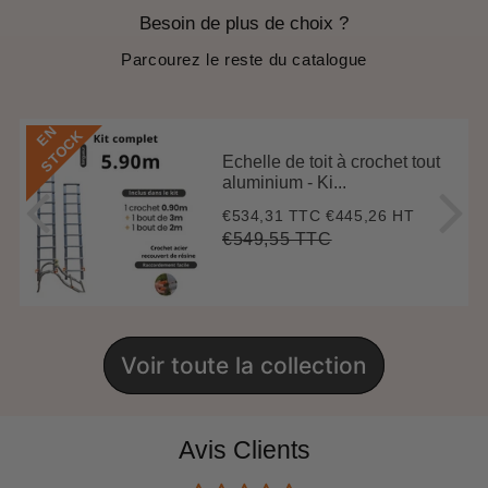
Besoin de plus de choix ?
Parcourez le reste du catalogue
E
N
S
T
O
C
K
Echelle de toit à crochet tout
aluminium - Ki...
€534,31 TTC
€445,26 HT
Prix
€534,31
réduit
€549,55 TTC
Prix
€549,55
Unit
régulier
price
Voir toute la collection
Avis Clients