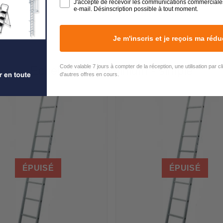
J'accepte de recevoir les communications commerciale
e-mail. Désinscription possible à tout moment.
Je m'inscris et je reçois ma rédu
Code valable 7 jours à compter de la réception, une utilisation par c
Echelles en aluminium - simple
d'autres offres en cours.
ÉPUISÉ
ÉPUISÉ