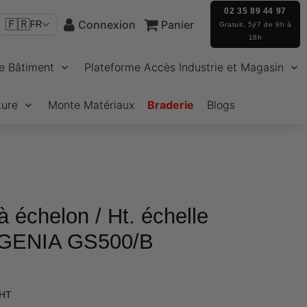
02 35 89 44 97
🇫🇷
Connexion
Panier
FR
Gratuit, 5j/7 de 9h à
18h
e Bâtiment
Plateforme Accès Industrie et Magasin
ture
Monte Matériaux
Braderie
Blogs
à échelon / Ht. échelle
/ GENIA GS500/B
€203,62
 HT
Unit