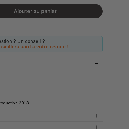
price
Ajouter au panier
stion ? Un conseil ?
seillers sont à votre écoute !
m
production 2018