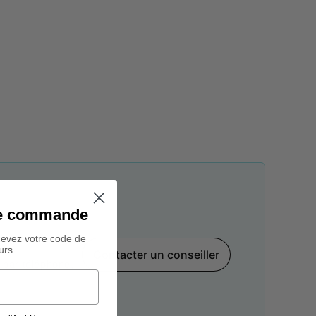
ine commande
cevez votre code de
urs.
Contacter un conseiller
par téléphone,