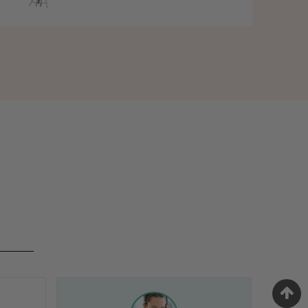
régulier
price