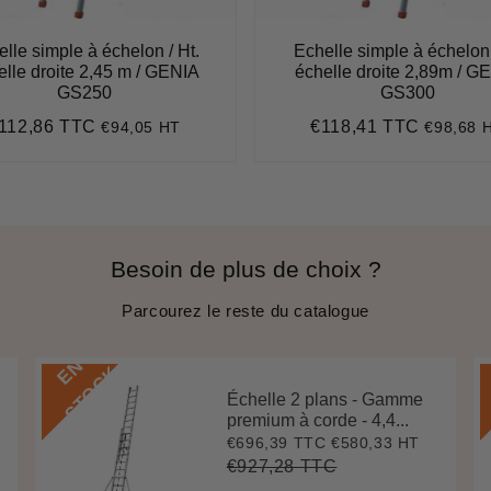
lle simple à échelon / Ht.
Echelle simple à échelon 
elle droite 2,45 m / GENIA
échelle droite 2,89m / G
GS250
GS300
112,86 TTC
€118,41 TTC
€94,05 HT
€98,68 
rix
€112,86
Prix
€118,4
égulier
régulier
Besoin de plus de choix ?
Parcourez le reste du catalogue
E
N
S
T
O
C
K
Échelle 2 plans - Gamme
premium à corde - 4,4...
€696,39 TTC
€580,33 HT
Prix
€696,39
réduit
€927,28 TTC
Prix
€927,28
Unit
régulier
price