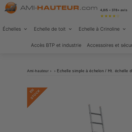
4,8/5 • 378+ avis
★
★
★
★
☆
Échelles
Echelle de toit
Echelle à Crinoline
Accès BTP et industrie
Accessoires et sécur
›
›
Echelle simple à échelon / Ht. échelle
Ami-hauteur
E
N
S
T
O
C
K