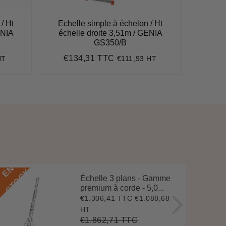
/ Ht
Echelle simple à échelon / Ht
Echel
ENIA
échelle droite 3,51m / GENIA
échel
GS350/B
€134,31 TTC
€1
HT
€111,93 HT
1
Prix
€134,31
Pri
régulier
régu
E
N
S
T
O
C
E
N
S
T
O
C
K
Échelle 3 plans - Gamme
premium à corde - 5,0...
€1.306,41 TTC
€1.088,68
Prix
€1.306,41
réduit
HT
€1.862,71 TTC
Prix
€1.862,71
Unit