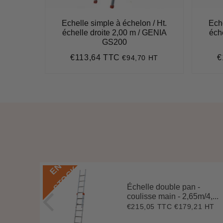
 / Ht.
Echelle simple à échelon / Ht.
Eche
 GENIA
échelle droite 2,00 m / GENIA
éch
GS200
€113,64 TTC
€
8 HT
€94,70 HT
2
Prix
€113,64
P
régulier
r
E
N
S
T
O
C
K
Échelle double pan -
coulisse main - 2,65m/4,...
2 HT
2
€215,05 TTC
€179,21 HT
Prix
€215,05
78
régulier