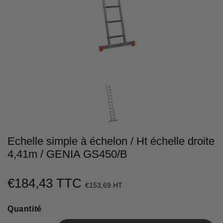
Echelle simple à échelon / Ht échelle droite
4,41m / GENIA GS450/B
€184,43 TTC
€184,43
€153,69 HT
Unit
Quantité
price