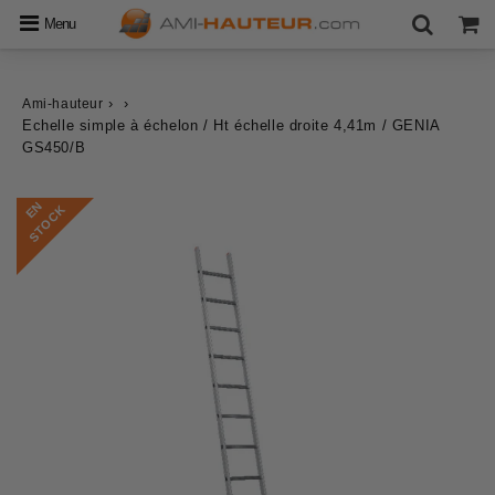
Menu
›
›
Ami-hauteur
Echelle simple à échelon / Ht échelle droite 4,41m / GENIA
GS450/B
E
N
S
T
O
C
K