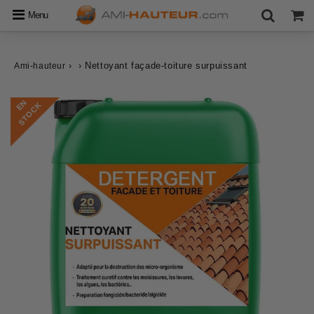
Menu
›
›
Nettoyant façade-toiture surpuissant
Ami-hauteur
E
N
S
T
O
C
K