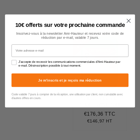
Nettoyant Toiture
10€ offerts sur votre prochaine commande
Inscrivez-vous à la newsletter Ami-Hauteur et recevez votre code de
réduction par e-mail, valable 7 jours.
E
N
S
T
O
C
K
Votre adresse e-mail
J'accepte de recevoir les communications commerciales d'Ami-Hauteur par
e-mail. Désinscription possible à tout moment.
Je m'inscris et je reçois ma réduction
Code valable 7 jours à compter de la réception, une utilisation par client, non cumulable avec
Nettoyant façade-
d'autres offres en cours.
toiture surpuissant
€176,36 TTC
Prix
€176,36
régulier
€146,97 HT