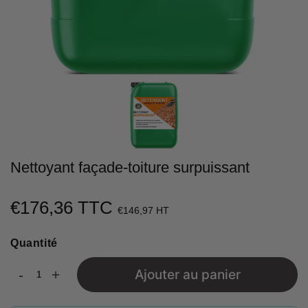
Nettoyant façade-toiture surpuissant
€176,36 TTC
€176,36
€146,97 HT
Unit
Quantité
price
-
+
Ajouter au panier