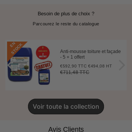
Besoin de plus de choix ?
Parcourez le reste du catalogue
E
N
S
T
O
C
K
Anti-mousse toiture et façade
- 5 + 1 offert
€592,90 TTC
€494,08 HT
Prix
€592,90
réduit
€711,48 TTC
Prix
€711,48
Unit
régulier
price
Voir toute la collection
Avis Clients