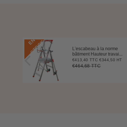
E
N
S
T
O
C
K
que
L'escabeau à la norme
ava...
bâtiment Hauteur travai...
9 HT
€413,40 TTC
€344,50 HT
3
Prix
€413,40
réduit
€464,68 TTC
294,17
Prix
€464,68
t
Unit
régulier
e
price