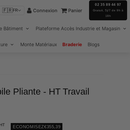
02 35 89 44 97
🇫🇷
Connexion
Panier
FR
Gratuit, 5j/7 de 9h à
18h
e Bâtiment
Plateforme Accès Industrie et Magasin
ture
Monte Matériaux
Braderie
Blogs
le Pliante - HT Travail
 HT
ECONOMISEZ
€355,39
Unit