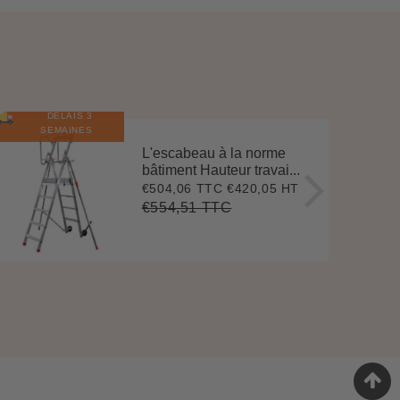
DÉLAIS 3
E
N
S
T
O
C
SEMAINES
L'escabeau à la norme
bâtiment Hauteur travai...
€504,06 TTC
€420,05 HT
Prix
€504,06
réduit
€554,51 TTC
Prix
€554,51
Unit
régulier
price