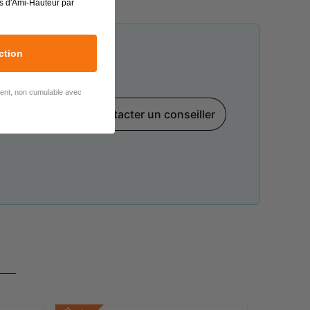
s d'Ami-Hauteur par
ction
lient, non cumulable avec
Contacter un conseiller
par téléphone,