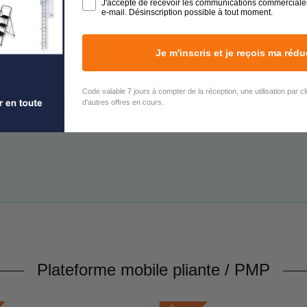
J'accepte de recevoir les communications commerciale
e-mail. Désinscription possible à tout moment.
Je m'inscris et je reçois ma rédu
 Un conseil ?
Code valable 7 jours à compter de la réception, une utilisation par c
rs sont à votre écoute !
d'autres offres en cours.
est à votre disposition du lundi au vendredi de 9h00 à 17h00
Plateforme mobile pliante / PMP