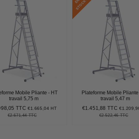
E
N
S
T
O
C
K
eforme Mobile Pliante - HT
Plateforme Mobile Pliante
travail 5,75 m
travail 5,47 m
998,05 TTC
€1.451,88 TTC
€1.665,04 HT
€1.209,9
€1.998,05
Prix
€1.451,
it
réduit
€2.671,44 TTC
€2.522,46 TTC
Prix
€2.671,44
Unit
Prix
€2.5
Unit
régulier
price
régulier
pric