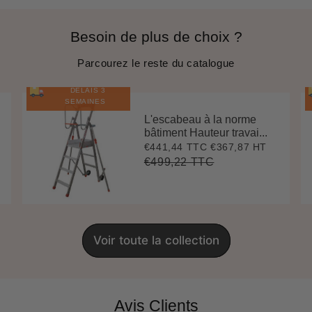
Besoin de plus de choix ?
Parcourez le reste du catalogue
DÉLAIS 3
SEMAINES
L'escabeau à la norme
bâtiment Hauteur travai...
€441,44 TTC
€367,87 HT
Prix
€441,44
réduit
€499,22 TTC
Prix
€499,22
Unit
régulier
price
Voir toute la collection
Avis Clients