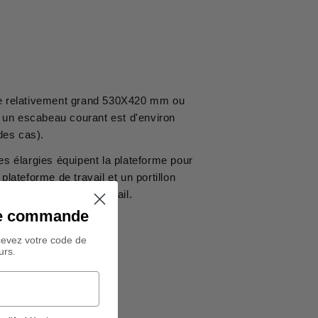
ace relativement grand 530X420 mm ou
 un escabeau courant est d'environ
des cas).
es élargies équipent la plateforme pour
 plateforme de travail et un portillon
isateur pendant son travail.
ine commande
cevez votre code de
urs.