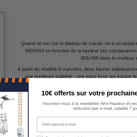
Quand on est sur le plateau de travail, on a un esp
560X510 en fonction de la hauteur (en comparaison
300x300 dans le meilleur 
A partir du modèle 8 marches, deux barres stabilisatric
une meilleure stabilité ; une sous-lisse qui équipe la
escamotable renforce la protection de l'util
10€ offerts sur votre procha
Inscrivez-vous à la newsletter Ami-Hauteur et re
réduction par e-mail, valable 7 jo
Votre adresse e-mail