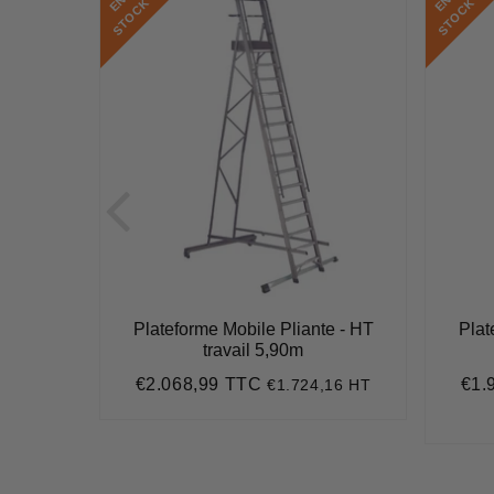
E
N
S
T
O
C
E
N
S
T
O
C
K
K
e - HT
Plateforme Mobile Pliante - HT
Plat
travail 5,90m
€2.068,99 TTC
€1.
7 HT
€1.724,16 HT
2
Prix
€2.068,99
Prix
régulier
rédu
407,71
it
ice