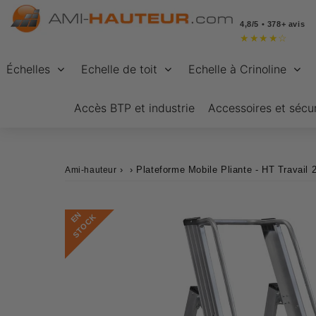
4,8/5 • 378+ avis
★
★
★
★
☆
Échelles
Echelle de toit
Echelle à Crinoline
Accès BTP et industrie
Accessoires et sécur
›
›
Plateforme Mobile Pliante - HT Travail
Ami-hauteur
E
N
S
T
O
C
K