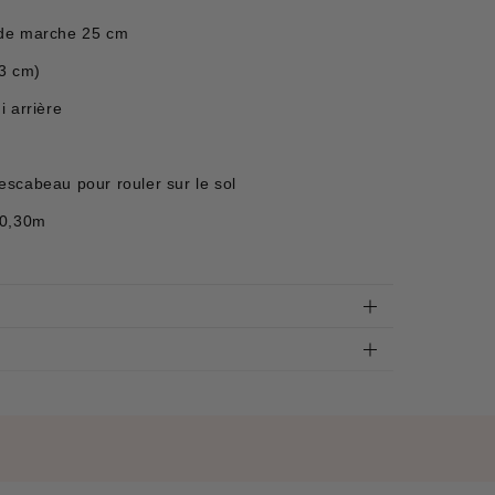
 de marche 25 cm
53 cm)
 arrière
l'escabeau pour rouler sur le sol
x0,30m