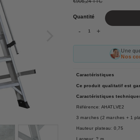
€906,24 TTC
Prix
€906,24
Prix
€550,85
régulier
réduit
Quantité
-
+
Une que
Nos con
Caractéristiques
Ce produit qualitatif est g
Caractéristiques technique
Référence: AHATLVE2
3 marches (2 marches + 1 pl
Hauteur plateau: 0,75
Largeur: ? m