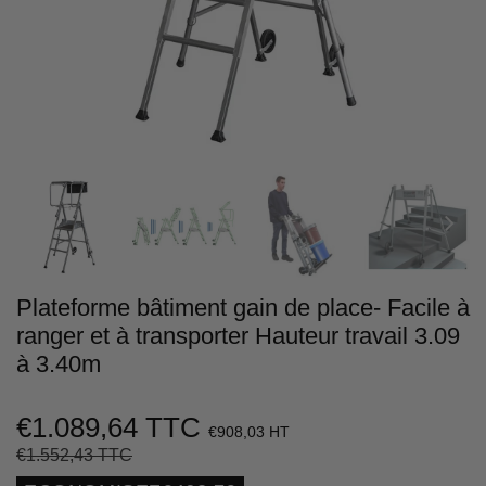
Plateforme bâtiment gain de place- Facile à
ranger et à transporter Hauteur travail 3.09
à 3.40m
€1.089,64 TTC
€908,03 HT
€1.552,43 TTC
Prix
€1.552,43
Prix
€1.089,64
régulier
réduit
Unit