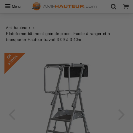
Menu
›
›
Ami-hauteur
Plateforme bâtiment gain de place- Facile à ranger et à
transporter Hauteur travail 3.09 à 3.40m
E
N
S
T
O
C
K