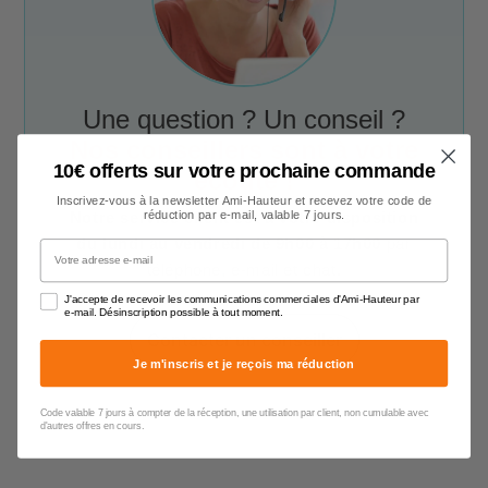
Une question ? Un conseil ?
Nos conseillers sont à votre
10€ offerts sur votre prochaine commande
écoute !
Inscrivez-vous à la newsletter Ami-Hauteur et recevez votre code de
réduction par e-mail, valable 7 jours.
Notre service client est à votre disposition
du lundi au vendredi de 9h00 à 17h00
par
Votre adresse e-mail
téléphone, e-mail et chat.
J'accepte de recevoir les communications commerciales d'Ami-Hauteur par
e-mail. Désinscription possible à tout moment.
Contacter un conseiller
Je m'inscris et je reçois ma réduction
Code valable 7 jours à compter de la réception, une utilisation par client, non cumulable avec
d'autres offres en cours.