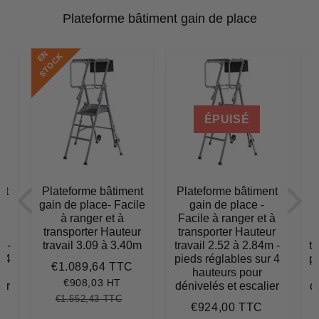
Plateforme bâtiment gain de place
E
N
S
T
O
C
K
ÉPUISÉ
nt
Plateforme bâtiment
Plateforme bâtiment
P
gain de place- Facile
gain de place -
 à
à ranger et à
Facile à ranger et à
F
ur
transporter Hauteur
transporter Hauteur
t
m -
travail 3.09 à 3.40m
travail 2.52 à 2.84m -
tr
r 4
pieds réglables sur 4
pi
€1.089,64 TTC
Prix
€1.089,64
hauteurs pour
réduit
€908,03 HT
er
dénivelés et escalier
d
€1.552,43 TTC
Prix
€1.552,43
Unit
€924,00 TTC
€1.006,82
Prix
€924,00
régulier
price