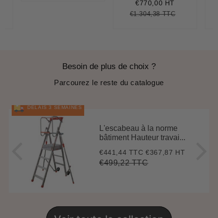
réduit
€770,00 HT
€1.304,38 TTC
.414,49
nit
Prix
€1.304,38
Unit
ice
régulier
price
Besoin de plus de choix ?
Parcourez le reste du catalogue
DÉLAIS 3 SEMAINES
L'escabeau à la norme
bâtiment Hauteur travai...
€441,44 TTC
€367,87 HT
Prix
€441,44
réduit
€499,22 TTC
Prix
€499,22
Unit
régulier
price