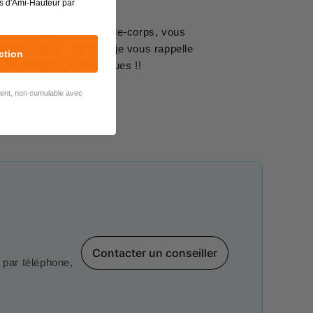
s d'Ami-Hauteur par
orme protégé par les garde-corps, vous
tout de façon latérale : je vous rappelle
ction
 les escabeaux classiques !!
lient, non cumulable avec
Contacter un conseiller
par téléphone,