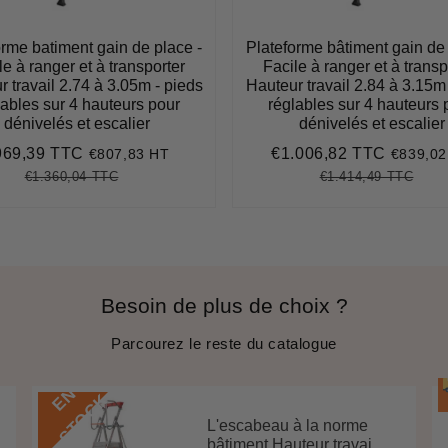
orme batiment gain de place -
Plateforme bâtiment gain de 
le à ranger et à transporter
Facile à ranger et à transp
 travail 2.74 à 3.05m - pieds
Hauteur travail 2.84 à 3.15m
lables sur 4 hauteurs pour
réglables sur 4 hauteurs 
dénivelés et escalier
dénivelés et escalier
969,39 TTC
€1.006,82 TTC
€807,83 HT
€839,02
ix
€969,39
Prix
€1.006
duit
réduit
€1.360,04 TTC
€1.414,49 TTC
Prix
€1.360,04
Unit
Prix
€1.4
Unit
régulier
price
régulier
pric
Besoin de plus de choix ?
Parcourez le reste du catalogue
E
N
S
T
O
C
K
L'escabeau à la norme
bâtiment Hauteur travai...