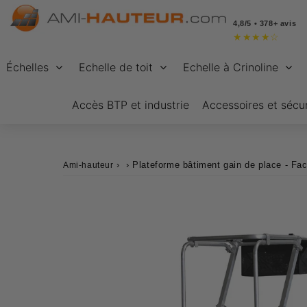
4,8/5 • 378+ avis
★
★
★
★
☆
Échelles
Echelle de toit
Echelle à Crinoline
Accès BTP et industrie
Accessoires et sécur
›
›
Plateforme bâtiment gain de place - Faci
Ami-hauteur