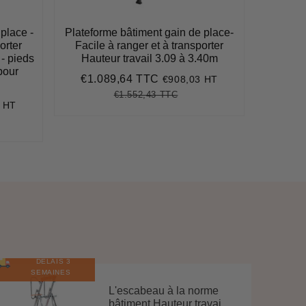
place -
Plateforme bâtiment gain de place-
orter
Facile à ranger et à transporter
 - pieds
Hauteur travail 3.09 à 3.40m
pour
€1.089,64 TTC
€908,03 HT
Prix
€1.089,64
réduit
€1.552,43 TTC
Prix
€1.552,43
Unit
 HT
,82
régulier
price
14,49
e
DÉLAIS 3
E
N
S
T
O
C
SEMAINES
L'escabeau à la norme
bâtiment Hauteur travai...