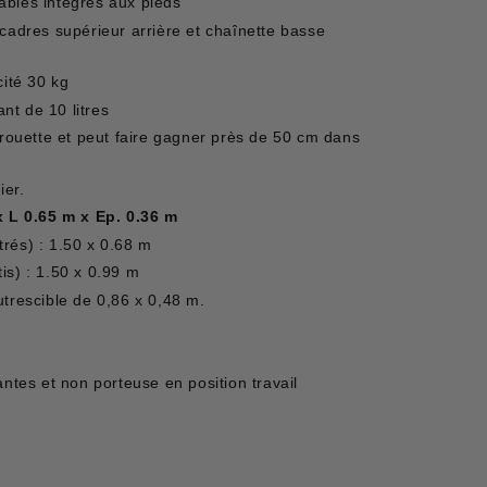
stables intégrés aux pieds
cadres supérieur arrière et chaînette basse
cité 30 kg
ant de 10 litres
brouette et peut faire gagner près de 50 cm dans
ier.
x L 0.65 m x Ep. 0.36 m
rés) : 1.50 x 0.68 m
is) : 1.50 x 0.99 m
trescible de 0,86 x 0,48 m.
es et non porteuse en position travail