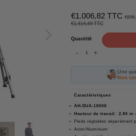
€1.006,82 TTC
€839
€1.414,49 TTC
Prix
€1.414,49
Prix
€1.006,82
régulier
réduit
Quantité
-
+
Une que
Nos con
Caractéristiques
AH-DUA-18406
Hauteur de travail: 2.84 m -
Pieds réglables séparément 
Acier/Aluminium