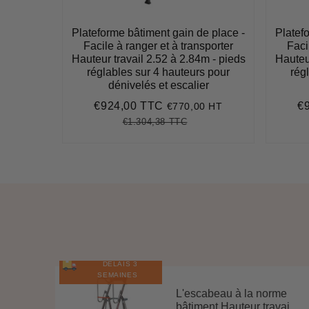
Plateforme bâtiment gain de place -
Platef
Facile à ranger et à transporter
Faci
Hauteur travail 2.52 à 2.84m - pieds
Hauteur
réglables sur 4 hauteurs pour
rég
dénivelés et escalier
€924,00 TTC
€
€770,00 HT
Prix
€924,00
Pr
réduit
ré
€1.304,38 TTC
Prix
€1.304,38
Unit
régulier
price
DÉLAIS 3
SEMAINES
que
L'escabeau à la norme
ur ...
bâtiment Hauteur travai...