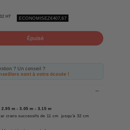
,02 HT
ECONOMISEZ
€407,67
Unit
price
Épuisé
stion ? Un conseil ?
seillers sont à votre écoute !
 2.95 m - 3.05 m - 3.15 m
par crans successifs de 11 cm jusqu'à 32 cm