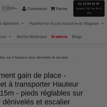
02 35 89 44 97
🇫🇷
Connexion
Panier
FR
Gratuit, 5j/7 de 9h à
18h
e Bâtiment
Plateforme Accès Industrie et Magasin
ture
Monte Matériaux
Braderie
Blogs
bles sur 4 hauteurs pour dénivelés et escalier
ment gain de place -
 et à transporter Hauteur
.15m - pieds réglables sur
 dénivelés et escalier