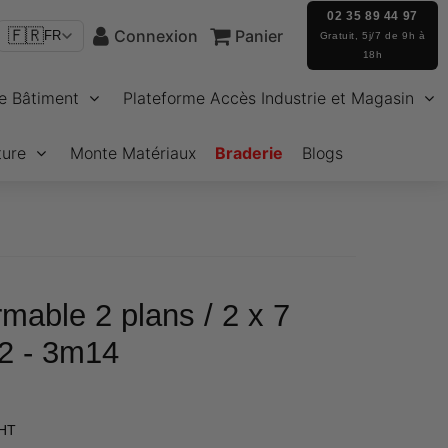
02 35 89 44 97
🇫🇷
Connexion
Panier
FR
Gratuit, 5j/7 de 9h à
18h
e Bâtiment
Plateforme Accès Industrie et Magasin
ture
Monte Matériaux
Braderie
Blogs
rmable 2 plans / 2 x 7
2 - 3m14
€140,82
 HT
Unit