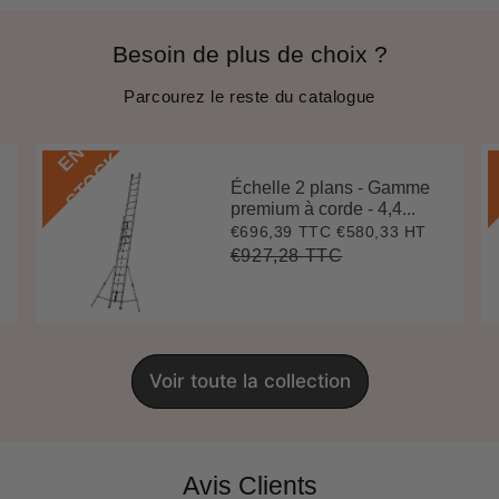
Besoin de plus de choix ?
Parcourez le reste du catalogue
E
N
S
T
O
C
K
Échelle 2 plans - Gamme
premium à corde - 4,4...
€696,39 TTC
€580,33 HT
Prix
€696,39
réduit
€927,28 TTC
Prix
€927,28
Unit
régulier
price
Voir toute la collection
Avis Clients