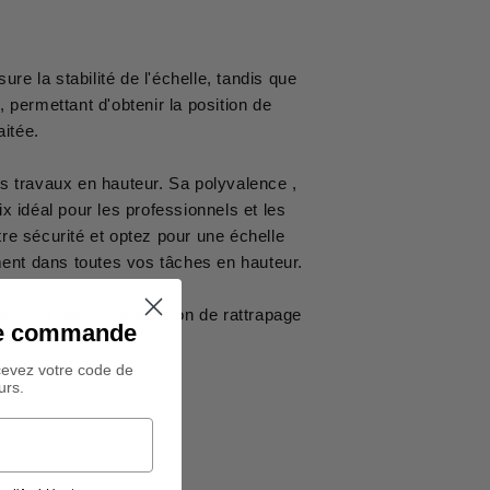
re la stabilité de l'échelle, tandis que
, permettant d'obtenir la position de
ouhaitée.
s travaux en hauteur. Sa polyvalence ,
oix idéal pour les professionnels et les
re sécurité et optez pour une échelle
ent dans toutes vos tâches en hauteur.
n pour obtenir la position de rattrapage
ine commande
cevez votre code de
urs.
niveau.