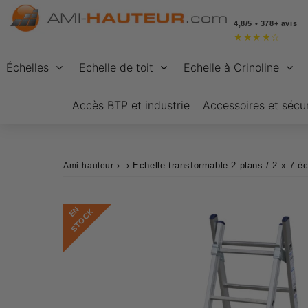
4,8/5 • 378+ avis
★
★
★
★
☆
Échelles
Echelle de toit
Echelle à Crinoline
Accès BTP et industrie
Accessoires et sécur
›
›
Echelle transformable 2 plans / 2 x 7 
Ami-hauteur
E
N
S
T
O
C
K