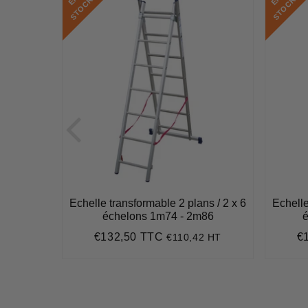
K
K
ns / 3 x 6
Echelle transformable 2 plans / 2 x 6
Echelle
m42
échelons 1m74 - 2m86
é
€132,50 TTC
€
8 HT
€110,42 HT
2
Prix
€132,50
Pr
régulier
ré
,56
t
ce