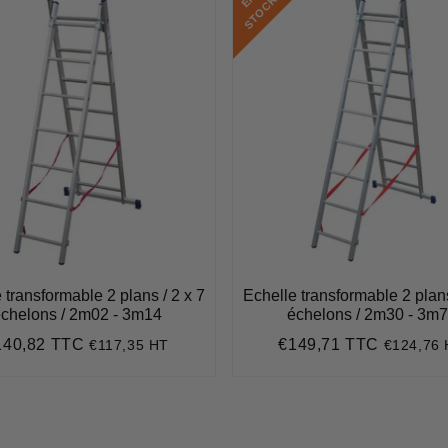
K
 transformable 2 plans / 2 x 7
Echelle transformable 2 plans
chelons / 2m02 - 3m14
échelons / 2m30 - 3m
140,82 TTC
€149,71 TTC
€117,35 HT
€124,76
ix
€140,82
Prix
€149,71
gulier
régulier