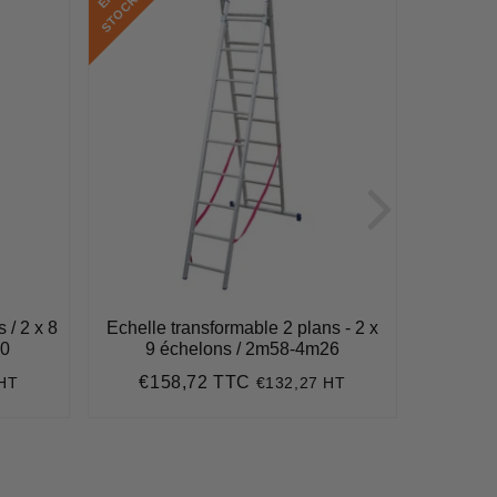
K
K
 / 2 x 8
Echelle transformable 2 plans - 2 x
Echelle 
70
9 échelons / 2m58-4m26
10 
€158,72 TTC
€1
 HT
€132,27 HT
Prix
€158,72
Pri
régulier
régu