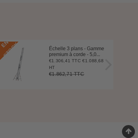
E
N
S
T
O
C
E
N
S
T
O
C
K
Échelle 3 plans - Gamme
premium à corde - 5,0...
€1.306,41 TTC
€1.088,68
Prix
€1.306,41
réduit
HT
€1.862,71 TTC
Prix
€1.862,71
Unit
régulier
price