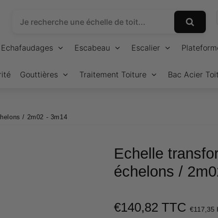
Echafaudages
Escabeau
Escalier
Plateform
ité
Gouttières
Traitement Toiture
Bac Acier Toi
échelons / 2m02 - 3m14
Echelle transfo
échelons / 2m0
€140,82 TTC
€117,35