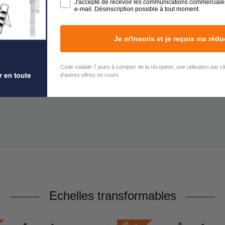
J'accepte de recevoir les communications commerciale
e-mail. Désinscription possible à tout moment.
Je m'inscris et je reçois ma rédu
 Un conseil ?
Code valable 7 jours à compter de la réception, une utilisation par c
rs sont à votre écoute !
d'autres offres en cours.
est à votre disposition du lundi au vendredi de 9h00 à 17h00
Echelles transformables
E
N
S
T
O
C