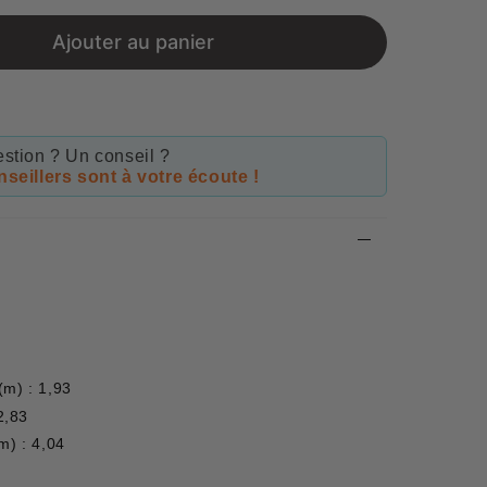
price
Ajouter au panier
stion ? Un conseil ?
seillers sont à votre écoute !
(m) : 1,93
2,83
m) : 4,04