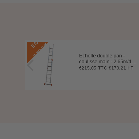
E
N
S
T
O
C
K
Échelle double pan -
coulisse main - 2,65m/4,...
2 HT
2
€215,05 TTC
€179,21 HT
Prix
€215,05
78
régulier