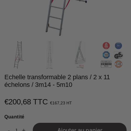
Echelle transformable 2 plans / 2 x 11
échelons / 3m14 - 5m10
€200,68 TTC
€200,68
€167,23 HT
Unit
Quantité
price
-
+
Ajouter au panier