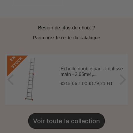
régulier
price
Besoin de plus de choix ?
Parcourez le reste du catalogue
E
N
S
T
O
C
K
Échelle double pan - coulisse
main - 2,65m/4,...
€215,05 TTC
€179,21 HT
Prix
€215,05
régulier
Voir toute la collection