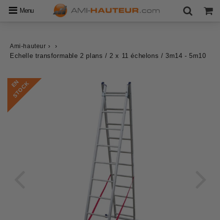
Menu
›
›
Ami-hauteur
Echelle transformable 2 plans / 2 x 11 échelons / 3m14 - 5m10
E
N
S
T
O
C
K