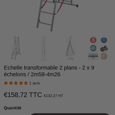
Echelle transformable 2 plans - 2 x 9
échelons / 2m58-4m26
1 avis
€158,72 TTC
€158,72
€132,27 HT
Unit
Quantité
price