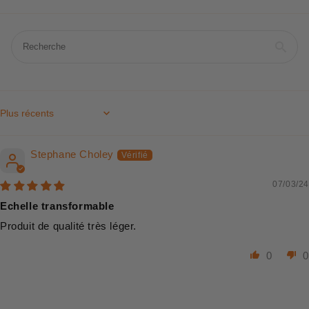
Sort by
Stephane Choley
07/03/24
Echelle transformable
Produit de qualité très léger.
0
0