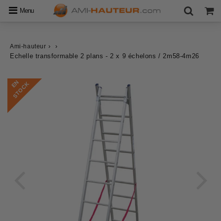
Menu
›
›
Ami-hauteur
Echelle transformable 2 plans - 2 x 9 échelons / 2m58-4m26
E
N
S
T
O
C
K