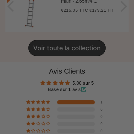
main - 2,65m/4,...
€215,05 TTC
€179,21 HT
Prix
€215,05
régulier
Voir toute la collection
Avis Clients
5.00 sur 5
Basé sur 1 avis
1
0
0
0
0