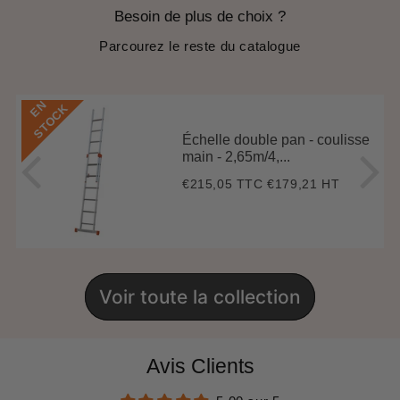
Besoin de plus de choix ?
Parcourez le reste du catalogue
E
N
S
T
O
C
K
Échelle double pan - coulisse
main - 2,65m/4,...
€215,05 TTC
€179,21 HT
Prix
€215,05
régulier
Voir toute la collection
Avis Clients