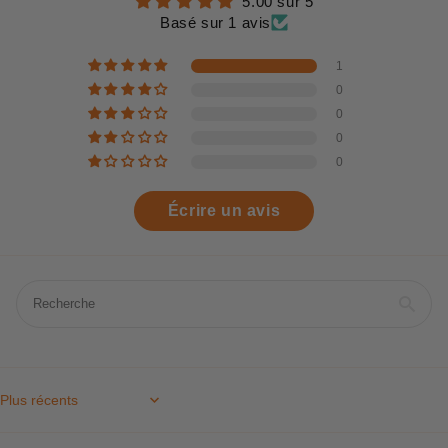
5.00 sur 5
Basé sur 1 avis
1
0
0
0
0
Écrire un avis
Sort by