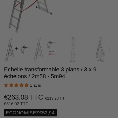
Echelle transformable 3 plans / 3 x 9
échelons / 2m58 - 5m94
1 avis
€263,08 TTC
€219,23 HT
€316,02 TTC
Prix
€316,02
Prix
€263,08
régulier
réduit
Unit
ECONOMISEZ
€52,94
price