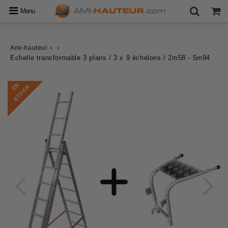
Menu
›
›
Ami-hauteur
Echelle transformable 3 plans / 3 x 9 échelons / 2m58 - 5m94
E
N
S
T
O
C
K