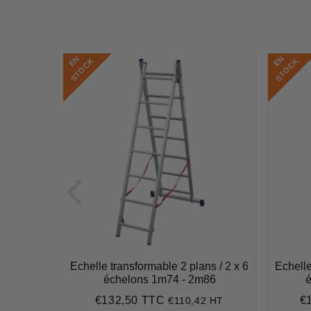
E
N
S
T
O
C
E
N
S
T
O
C
K
K
ns / 3 x 6
Echelle transformable 2 plans / 2 x 6
Echelle
m42
échelons 1m74 - 2m86
é
€132,50 TTC
€
8 HT
€110,42 HT
2
Prix
€132,50
Pr