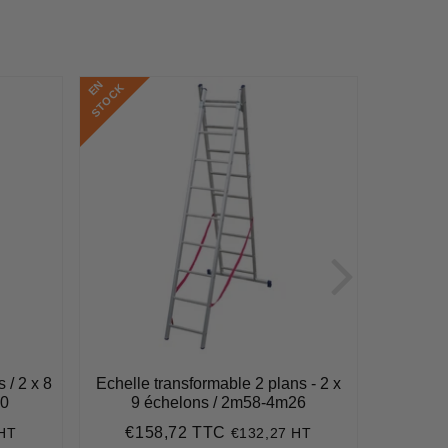
E
N
S
T
O
C
E
N
S
T
O
C
K
K
 / 2 x 8
Echelle transformable 2 plans - 2 x
Echelle 
70
9 échelons / 2m58-4m26
10 
€158,72 TTC
€1
 HT
€132,27 HT
Prix
€158,72
Pri