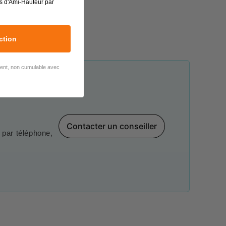
s d'Ami-Hauteur par
ction
lient, non cumulable avec
Contacter un conseiller
par téléphone,