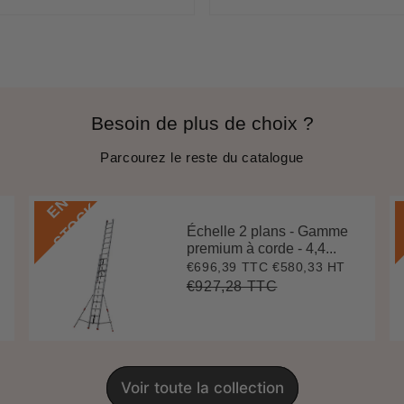
gulier
régulier
Besoin de plus de choix ?
Parcourez le reste du catalogue
E
N
S
T
O
C
K
Échelle 2 plans - Gamme
premium à corde - 4,4...
€696,39 TTC
€580,33 HT
Prix
€696,39
réduit
€927,28 TTC
Prix
€927,28
Unit
régulier
price
Voir toute la collection