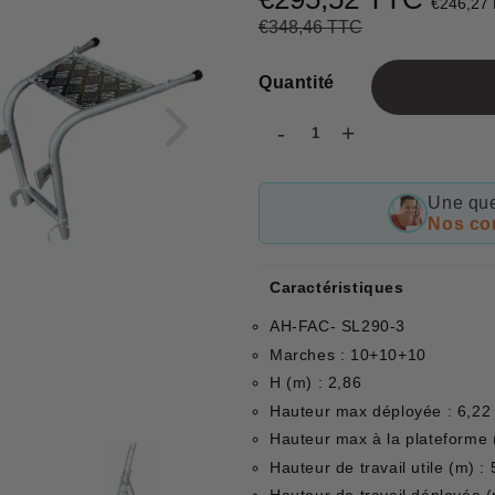
€246,27
€348,46 TTC
Prix
€348,46
Prix
€295,52
régulier
réduit
Quantité
-
+
Une que
Nos con
Caractéristiques
AH-FAC- SL290-3
Marches : 10+10+10
H (m) : 2,86
Hauteur max déployée : 6,22
Hauteur max à la plateforme 
Hauteur de travail utile (m) : 