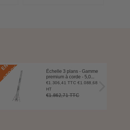
régulier
régu
E
N
S
T
O
C
E
N
S
T
O
C
K
Échelle 3 plans - Gamme
premium à corde - 5,0...
€1.306,41 TTC
€1.088,68
Prix
€1.306,41
réduit
HT
€1.862,71 TTC
Prix
€1.862,71
Unit
régulier
price