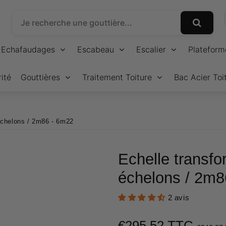
Echafaudages
Escabeau
Escalier
Plateform
ité
Gouttières
Traitement Toiture
Bac Acier Toi
 échelons / 2m86 - 6m22
Echelle transfo
échelons / 2m8
2 avis
€295,52 TTC