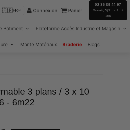
02 35 89 44 97
🇫🇷
Connexion
Panier
FR
Gratuit, 5j/7 de 9h à
18h
e Bâtiment
Plateforme Accès Industrie et Magasin
ture
Monte Matériaux
Braderie
Blogs
rmable 3 plans / 3 x 10
6 - 6m22