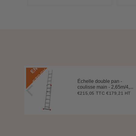
régulier
ré
,56
t
ce
E
N
S
T
O
C
K
Échelle double pan -
coulisse main - 2,65m/4,...
2 HT
2
€215,05 TTC
€179,21 HT
Prix
€215,05
78
régulier