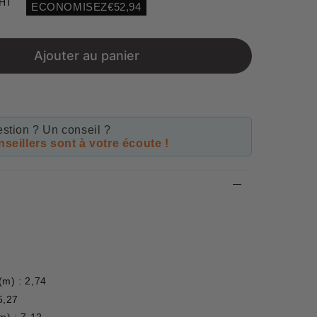
 HT
ECONOMISEZ
€52,94
Unit
price
Ajouter au panier
stion ? Un conseil ?
seillers sont à votre écoute !
(m) : 2,74
5,27