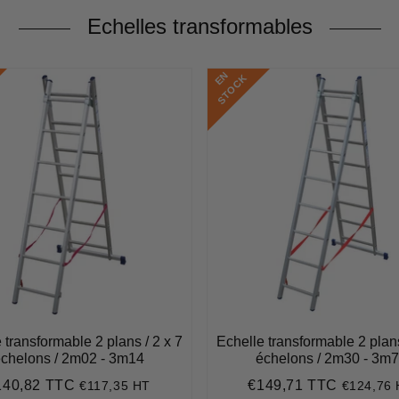
Echelles transformables
E
N
S
T
O
C
K
 transformable 2 plans / 2 x 7
Echelle transformable 2 plans
chelons / 2m02 - 3m14
échelons / 2m30 - 3m
140,82 TTC
€149,71 TTC
€117,35 HT
€124,76
ix
€140,82
Prix
€149,71