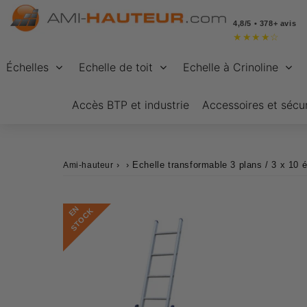
4,8/5 • 378+ avis
★
★
★
★
☆
Échelles
Echelle de toit
Echelle à Crinoline
Accès BTP et industrie
Accessoires et sécur
›
›
Echelle transformable 3 plans / 3 x 10
Ami-hauteur
E
N
S
T
O
C
K