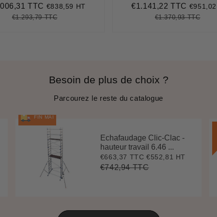
.006,31 TTC
€1.141,22 TTC
€838,59 HT
€951,02
x
€1.006,31
Prix
€1.141
uit
réduit
€1.293,79 TTC
€1.370,93 TTC
Prix
€1.293,79
Unit
Prix
€1.3
Unit
régulier
price
régulier
pric
Besoin de plus de choix ?
Parcourez le reste du catalogue
FIN MAI
Echafaudage Clic-Clac -
hauteur travail 6.46 ...
€663,37 TTC
€552,81 HT
Prix
€663,37
réduit
€742,94 TTC
Prix
€742,94
Unit
régulier
price