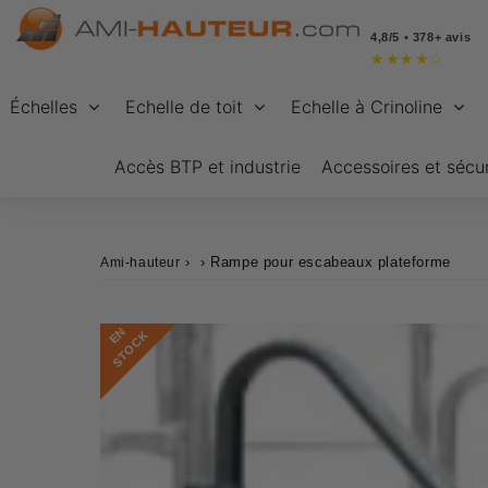
4,8/5 • 378+ avis
★
★
★
★
☆
Échelles
Echelle de toit
Echelle à Crinoline
Accès BTP et industrie
Accessoires et sécur
›
›
Rampe pour escabeaux plateforme
Ami-hauteur
E
N
S
T
O
C
K