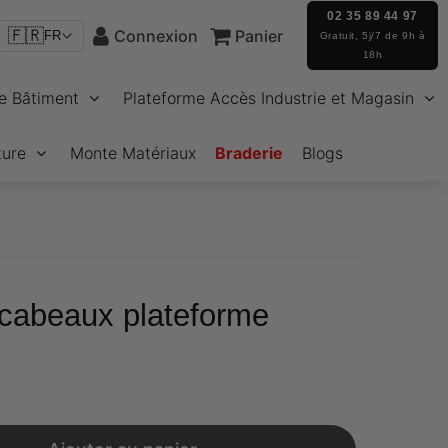
02 35 89 44 97
🇫🇷
Connexion
Panier
FR
Gratuit, 5j/7 de 9h à
18h
e Bâtiment
Plateforme Accès Industrie et Magasin
ture
Monte Matériaux
Braderie
Blogs
cabeaux plateforme
€71,60
Unit
price