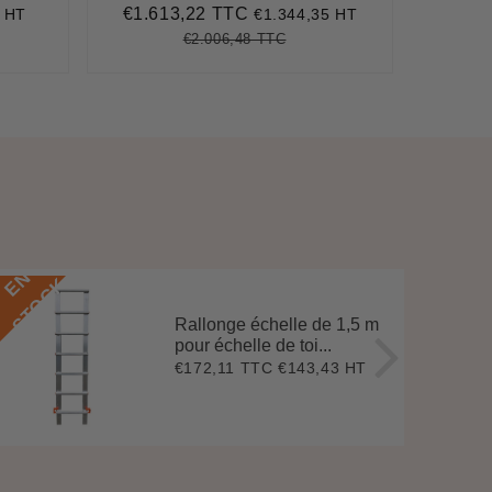
€1.613,22 TTC
€2.0
 HT
€1.344,35 HT
,22
Prix
€1.613,22
Prix
réduit
réguli
€2.006,48 TTC
70,93
Prix
€2.006,48
Unit
e
régulier
price
E
N
S
T
O
C
E
N
S
T
O
C
K
Rallonge échelle de 1,5 m
pour échelle de toi...
€172,11 TTC
€143,43 HT
Prix
€172,11
régulier