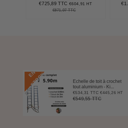
€725,89 TTC
€1
,90 HT
€604,91 HT
,88
Prix
€725,89
Pri
réduit
réd
€871,07 TTC
522,46
it
Prix
€871,07
Unit
ice
régulier
price
E
N
S
T
O
C
K
Echelle de toit à crochet
 3 m
tout aluminium - Ki...
.
€534,31 TTC
€445,26 HT
Prix
€534,31
0 HT
2
réduit
€549,55 TTC
Prix
€549,55
Unit
régulier
price