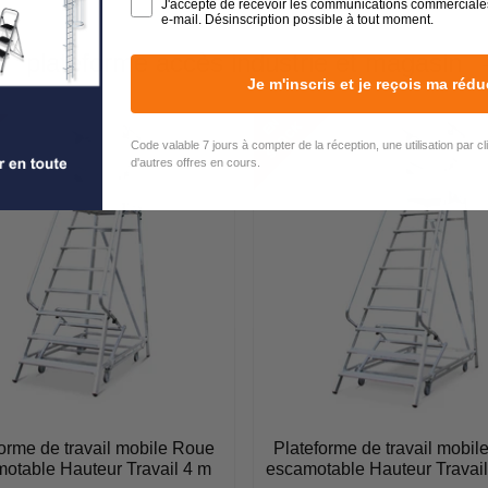
J'accepte de recevoir les communications commerciale
e-mail. Désinscription possible à tout moment.
plateforme accès industrie et magasin
Je m'inscris et je reçois ma rédu
E
N
S
T
O
C
K
Code valable 7 jours à compter de la réception, une utilisation par c
d'autres offres en cours.
orme de travail mobile Roue
Plateforme de travail mobi
otable Hauteur Travail 4 m
escamotable Hauteur Travail