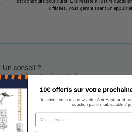
est construite pour durer. Elle résiste à l'usure quotidie
difficiles, vous garantissant un appui fia
 Un conseil ?
rs sont à votre écoute !
est à votre disposition du lundi au vendredi de 9h00 à 17h00
10€ offerts sur votre procha
Inscrivez-vous à la newsletter Ami-Hauteur et re
réduction par e-mail, valable 7 jo
Votre adresse e-mail