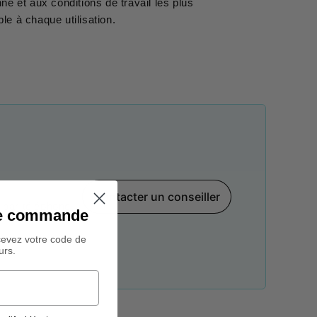
nne et aux conditions de travail les plus
ble à chaque utilisation.
Contacter un conseiller
par téléphone,
ine commande
cevez votre code de
urs.